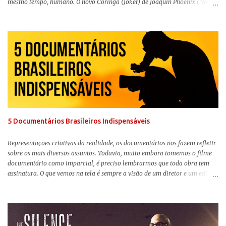
mesmo tempo, humano. O novo Coringa (Joker) de Joaquin Phoenix ( Você
Nunca Esteve Realmente Aqui ) traz tudo o que há de mais intenso para
contar a história de um dos vilões mais famosos e conturbados da DC
Comics . É importante ressaltar que este não é um filme de herói. E muito
menos de vilão. O longa de Todd Phillips (Se Beber, Não Case!) segue uma
trajetória profunda do reflexo da corrupção da sociedade na vida de um ser
humano, capaz de causar perturbação e desconforto do inicio ao fim da
projeção, e por mais um bom tempo após deixar o cinema. Trata-se de
uma obra difícil de ser "digerida", pois lida com temas sensíveis, como
abuso, doença mental, bullying e violência física. Todo esse turbilhão de
informações molda a mente d...
5 Documentários Brasileiros Indispensáveis
Representações criativas da realidade, os documentários nos fazem refletir
sobre os mais diversos assuntos. Todavia, muito embora tomemos o filme
documentário como imparcial, é preciso lembrarmos que toda obra tem
assinatura. O que vemos na tela é sempre a visão de um diretor e um editor
que, após horas de pesquisas e entrevistas, costuram uma história. Não
quero dizer com isso que não há verdade nos documentários, mas que é
sempre importante levarmos em conta quem assina e qual a função social
da obra. O cinema brasileiro é celeiro de grandes documentaristas, muitos
deles mundialmente reconhecidos. Pensando na variedade de estilos e