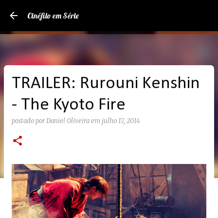
Pular para o conteúdo principal
Cinéfilo em Série
TRAILER: Rurouni Kenshin
- The Kyoto Fire
postado por
Daniel Oliveira
em
julho 17, 2014