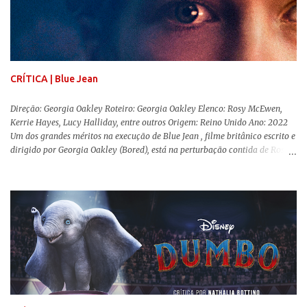
conhecida por sua filmografia feminista, Gerwig traz uma reflexão de
como a Barbie se encaixa no mundo moderno, desenvolvendo a
importância e o impacto, positivo ou negativo, da boneca na vida das
pessoas. Isso tudo com um sentimento de nostalgia multigeracional. Na
trama, a Barbi...
CRÍTICA | Blue Jean
Direção: Georgia Oakley Roteiro: Georgia Oakley Elenco: Rosy McEwen,
Kerrie Hayes, Lucy Halliday, entre outros Origem: Reino Unido Ano: 2022
Um dos grandes méritos na execução de Blue Jean , filme britânico escrito e
dirigido por Georgia Oakley (Bored), está na perturbação contida de Rosy
McEwen (O Alienista) como a personagem-título. Isso porque a jovem
professora de educação física vive uma vida dupla, calculando seus
movimentos e falas, equilibrada numa frágil neutralidade entre seu
trabalho e seus afetos, passando noites bebendo e jogando sinuca com seu
grupo de amigas lésbicas e sua amante. É imperativo para ela que ambos
os mundos não se cruzem de modo algum, pois o período histórico no qual
a história se passa - 1988 na Inglaterra - é de um contexto profundamente
conservador e hostil a pessoas queer. Com o governo liderado pela então
primeira-ministra Margaret Tatcher usando recursos supostamente
constitucionais para mobilizar campanhas agressivas ao modo de vida
LGBTQ, a post...