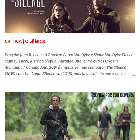
estéticas de se fazer documentários, selecionei 5 produções tupiniquins do
gênero que, para mim, são indispensáveis: ▼ Cabra Marcado para Morrer
(1984) , de Eduardo Coutinho Em 1964, devido ao golpe militar, Eduardo
Coutinho (Edifício Master) teve que abandonar as filmagens do
documentário sobre o assassinato do líder camponês Joã...
CRÍTICA | O Silêncio
Direção: John R. Leonetti Roteiro: Carey Van Dyke e Shane Van Dyke Elenco:
Stanley Tucci, Kiernan Shipka, Miranda Otto, entre outros Origem:
Alemanha / Canadá Ano: 2019 É impossível não comparar The Silence
(2019) com Um Lugar Silencioso (2018), pois fica evidente que a obra bebe
da fonte de seu predecessor. No entanto, há um abismo de diferenças entre
os dois, ficando evidente a inferioridade desta, especialmente quando busca
reproduzir alguns elementos que consograram a obra de John Krasinski
(The Office). Aqui os “monstros” com audições aguçadas eram seres da
Terra que estavam presos por séculos em uma caverna recém descoberta,
libertando-os pelo mundo. O espectador acompanha uma família que tem
uma pequena vantagem em relação às outras pessoas. Adivinhem? Sabem
viver em silêncio pelo fato da filha mais velha ser surda. Para aqueles que
amam filmes com temática apocalíptica, a produção pode até funcionar
como entretenimento mediano. Todo o cenário de fuga, pânico col...