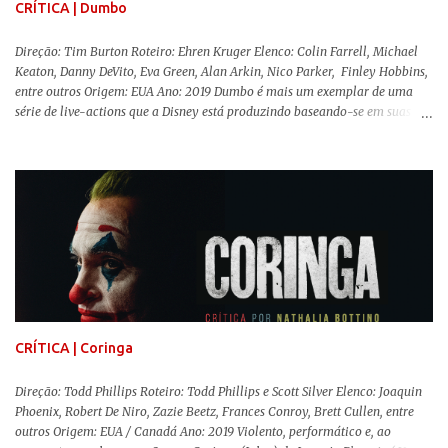
CRÍTICA | Dumbo
Direção: Tim Burton Roteiro: Ehren Kruger Elenco: Colin Farrell, Michael
Keaton, Danny DeVito, Eva Green, Alan Arkin, Nico Parker, Finley Hobbins,
entre outros Origem: EUA Ano: 2019 Dumbo é mais um exemplar de uma
série de live-actions que a Disney está produzindo baseando-se em suas
animações clássicas. O filme de Tim Burton ( Os Fantasmas Se Divertem ) é
envolvente, emocionante, mágico e surpreendentemente inovador para um
remake , já que a história do elefantinho voador foi reinventada de forma
mais realista, se adequando perfeitamente a proposta. Não há animais
falantes, por exemplo, mas nem por isso o tom lúdico e infantil é deixado
de lado. Apesar da relevância histórica, o filme supera a animação original
em termos visuais e narrativos, , superando a animação original em termos
visuais e narrativos. A história começa quando o pai das crianças, Holt
Ferrier (Colin Farrell), uma ex-estrela de circo, volta da guerra e se depara
com os filhos de...
CRÍTICA | Coringa
Direção: Todd Phillips Roteiro: Todd Phillips e Scott Silver Elenco: Joaquin
Phoenix, Robert De Niro, Zazie Beetz, Frances Conroy, Brett Cullen, entre
outros Origem: EUA / Canadá Ano: 2019 Violento, performático e, ao