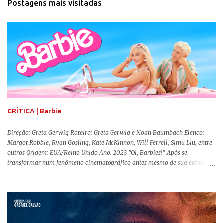
Postagens mais visitadas
CRÍTICA | Barbie
Direção: Greta Gerwig Roteiro: Greta Gerwig e Noah Baumbach Elenco:
Margot Robbie, Ryan Gosling, Kate McKinnon, Will Ferrell, Simu Liu, entre
outros Origem: EUA/Reino Unido Ano: 2023 "Oi, Barbies!" Após se
transformar num fenômeno cinematográfico antes mesmo de sua estreia,
Barbie , o aguardado live-action da boneca mais famosa do mundo, enfim,
chegou aos cinemas. Em meio a toda divulgação e o hype em torno de seu
lançamento, posso afirmar que o longa, dirigido por Greta Gerwig (
Adoráveis Mulheres ) prometeu tudo e entregou mais ainda, se provando o
filme do ano até aqui. Repleto de criatividade, humor e sem medo de não se
levar a sério, a produção aborda temas complexos com críticas potentes. Já