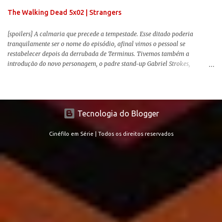
The Walking Dead 5x02 | Strangers
[spoilers] A calmaria que precede a tempestade. Esse ditado poderia
tranquilamente ser o nome do episódio, afinal vimos o pessoal se
restabelecer depois da derrubada de Terminus. Tivemos também a
introdução do novo personagem, o padre stand-up Gabriel Strokes,
Abraham tentando levar o grupo para Washington e a volta de alguns
conhecidos que adoram carne humana. Falarei mais sobre a volta deles e
sobre o novo personagem no decorrer da review .
Tecnologia do Blogger
Cinéfilo em Série | Todos os direitos reservados