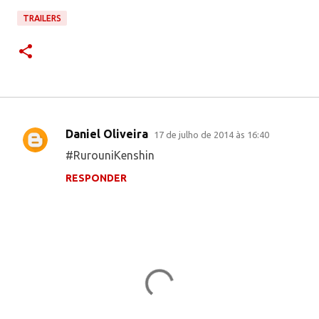
TRAILERS
Daniel Oliveira
17 de julho de 2014 às 16:40
C
#RurouniKenshin
o
RESPONDER
m
e
n
t
á
r
i