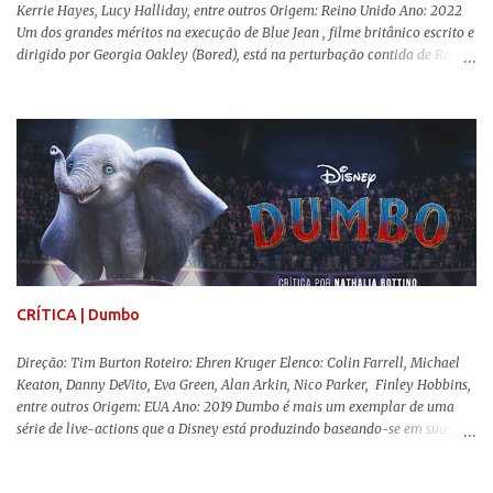
Kerrie Hayes, Lucy Halliday, entre outros Origem: Reino Unido Ano: 2022
Um dos grandes méritos na execução de Blue Jean , filme britânico escrito e
dirigido por Georgia Oakley (Bored), está na perturbação contida de Rosy
McEwen (O Alienista) como a personagem-título. Isso porque a jovem
professora de educação física vive uma vida dupla, calculando seus
movimentos e falas, equilibrada numa frágil neutralidade entre seu
trabalho e seus afetos, passando noites bebendo e jogando sinuca com seu
grupo de amigas lésbicas e sua amante. É imperativo para ela que ambos
os mundos não se cruzem de modo algum, pois o período histórico no qual
a história se passa - 1988 na Inglaterra - é de um contexto profundamente
conservador e hostil a pessoas queer. Com o governo liderado pela então
primeira-ministra Margaret Tatcher usando recursos supostamente
constitucionais para mobilizar campanhas agressivas ao modo de vida
LGBTQ, a post...
CRÍTICA | Dumbo
Direção: Tim Burton Roteiro: Ehren Kruger Elenco: Colin Farrell, Michael
Keaton, Danny DeVito, Eva Green, Alan Arkin, Nico Parker, Finley Hobbins,
entre outros Origem: EUA Ano: 2019 Dumbo é mais um exemplar de uma
série de live-actions que a Disney está produzindo baseando-se em suas
animações clássicas. O filme de Tim Burton ( Os Fantasmas Se Divertem ) é
envolvente, emocionante, mágico e surpreendentemente inovador para um