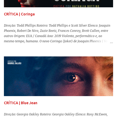
como entretenimento mediano. Todo o cenário de fuga, pânico col...
CRÍTICA | Coringa
Direção: Todd Phillips Roteiro: Todd Phillips e Scott Silver Elenco: Joaquin
Phoenix, Robert De Niro, Zazie Beetz, Frances Conroy, Brett Cullen, entre
outros Origem: EUA / Canadá Ano: 2019 Violento, performático e, ao
mesmo tempo, humano. O novo Coringa (Joker) de Joaquin Phoenix ( Você
Nunca Esteve Realmente Aqui ) traz tudo o que há de mais intenso para
contar a história de um dos vilões mais famosos e conturbados da DC
Comics . É importante ressaltar que este não é um filme de herói. E muito
menos de vilão. O longa de Todd Phillips (Se Beber, Não Case!) segue uma
trajetória profunda do reflexo da corrupção da sociedade na vida de um ser
humano, capaz de causar perturbação e desconforto do inicio ao fim da
projeção, e por mais um bom tempo após deixar o cinema. Trata-se de
uma obra difícil de ser "digerida", pois lida com temas sensíveis, como
abuso, doença mental, bullying e violência física. Todo esse turbilhão de
informações molda a mente d...
CRÍTICA | Blue Jean
Direção: Georgia Oakley Roteiro: Georgia Oakley Elenco: Rosy McEwen,