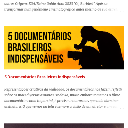
outros Origem: EUA/Reino Unido Ano: 2023 "Oi, Barbies!" Após se
transformar num fenômeno cinematográfico antes mesmo de sua estreia,
Barbie , o aguardado live-action da boneca mais famosa do mundo, enfim,
chegou aos cinemas. Em meio a toda divulgação e o hype em torno de seu
lançamento, posso afirmar que o longa, dirigido por Greta Gerwig (
Adoráveis Mulheres ) prometeu tudo e entregou mais ainda, se provando o
filme do ano até aqui. Repleto de criatividade, humor e sem medo de não se
levar a sério, a produção aborda temas complexos com críticas potentes. Já
conhecida por sua filmografia feminista, Gerwig traz uma reflexão de
como a Barbie se encaixa no mundo moderno, desenvolvendo a
importância e o impacto, positivo ou negativo, da boneca na vida das
pessoas. Isso tudo com um sentimento de nostalgia multigeracional. Na
trama, a Barbi...
5 Documentários Brasileiros Indispensáveis
Representações criativas da realidade, os documentários nos fazem refletir
sobre os mais diversos assuntos. Todavia, muito embora tomemos o filme
documentário como imparcial, é preciso lembrarmos que toda obra tem
assinatura. O que vemos na tela é sempre a visão de um diretor e um editor
que, após horas de pesquisas e entrevistas, costuram uma história. Não
quero dizer com isso que não há verdade nos documentários, mas que é
sempre importante levarmos em conta quem assina e qual a função social