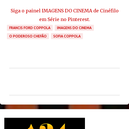
Siga o painel IMAGENS DO CINEMA de Cinéfilo
em Série no Pinterest.
FRANCIS FORD COPPOLA
IMAGENS DO CINEMA
O PODEROSO CHEFÃO
SOFIA COPPOLA
C
o
m
e
n
t
á