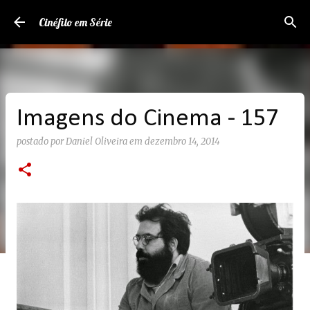
Pular para o conteúdo principal
Cinéfilo em Série
Imagens do Cinema - 157
postado por
Daniel Oliveira
em
dezembro 14, 2014