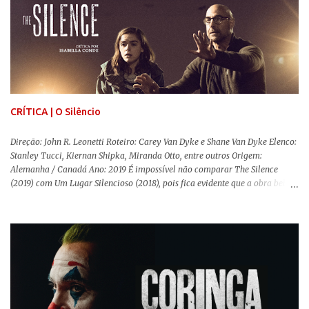
da obra. O cinema brasileiro é celeiro de grandes documentaristas, muitos
deles mundialmente reconhecidos. Pensando na variedade de estilos e
estéticas de se fazer documentários, selecionei 5 produções tupiniquins do
gênero que, para mim, são indispensáveis: ▼ Cabra Marcado para Morrer
(1984) , de Eduardo Coutinho Em 1964, devido ao golpe militar, Eduardo
Coutinho (Edifício Master) teve que abandonar as filmagens do
documentário sobre o assassinato do líder camponês Joã...
CRÍTICA | O Silêncio
Direção: John R. Leonetti Roteiro: Carey Van Dyke e Shane Van Dyke Elenco:
Stanley Tucci, Kiernan Shipka, Miranda Otto, entre outros Origem:
Alemanha / Canadá Ano: 2019 É impossível não comparar The Silence
(2019) com Um Lugar Silencioso (2018), pois fica evidente que a obra bebe
da fonte de seu predecessor. No entanto, há um abismo de diferenças entre
os dois, ficando evidente a inferioridade desta, especialmente quando busca
reproduzir alguns elementos que consograram a obra de John Krasinski
(The Office). Aqui os “monstros” com audições aguçadas eram seres da
Terra que estavam presos por séculos em uma caverna recém descoberta,
libertando-os pelo mundo. O espectador acompanha uma família que tem
uma pequena vantagem em relação às outras pessoas. Adivinhem? Sabem
viver em silêncio pelo fato da filha mais velha ser surda. Para aqueles que
amam filmes com temática apocalíptica, a produção pode até funcionar