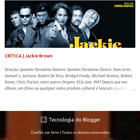
remake , já que a história do elefantinho voador foi reinventada de forma
mais realista, se adequando perfeitamente a proposta. Não há animais
falantes, por exemplo, mas nem por isso o tom lúdico e infantil é deixado
de lado. Apesar da relevância histórica, o filme supera a animação original
em termos visuais e narrativos, , superando a animação original em termos
visuais e narrativos. A história começa quando o pai das crianças, Holt
Ferrier (Colin Farrell), uma ex-estrela de circo, volta da guerra e se depara
com os filhos de...
CRÍTICA | Jackie Brown
Direção: Quentin Tarantino Roteiro: Quentin Tarantino Elenco: Pam Grier,
Samuel L. Jackson. Robert De Niro, Bridget Fonda, Michael Keaton, Robert
Foster, Chris Tucker, entre outros Origem: EUA Ano: 1997 Depois que um
álbum, um filme ou qualquer outro produto cultural é lançado ao público
para apreciação e molda-se um consenso de genialidade sobre seu
conteúdo, o autor responsável tem um período de lua de mel para desfrutar
dessa sensação, até vir a parte complicada da história: a produção e
recepção de sua obra seguinte. No cinema dos anos 90, o fenômeno Quentin
Tecnologia do Blogger
Tarantino ( Era Uma Vez em... Hollywood ) é um bom exemplo disso. Com o
lançamento de Cães de Aluguel (1992) e Pulp Fiction (1994), a carreira do
diretor alavancou de forma absurda, e que viria a ser questionada em seu
Cinéfilo em Série | Todos os direitos reservados
terceiro longa, Jackie Brown (1997). Tarantino se propôs a adaptar a obra