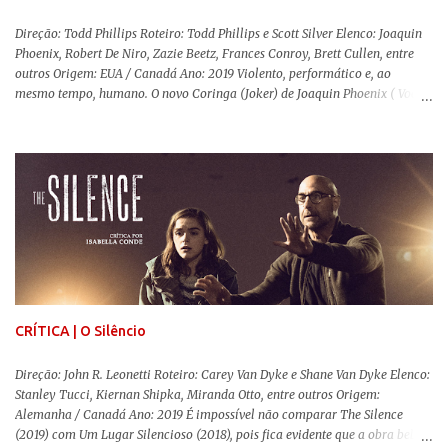
Direção: Todd Phillips Roteiro: Todd Phillips e Scott Silver Elenco: Joaquin
Phoenix, Robert De Niro, Zazie Beetz, Frances Conroy, Brett Cullen, entre
outros Origem: EUA / Canadá Ano: 2019 Violento, performático e, ao
mesmo tempo, humano. O novo Coringa (Joker) de Joaquin Phoenix ( Você
Nunca Esteve Realmente Aqui ) traz tudo o que há de mais intenso para
contar a história de um dos vilões mais famosos e conturbados da DC
Comics . É importante ressaltar que este não é um filme de herói. E muito
menos de vilão. O longa de Todd Phillips (Se Beber, Não Case!) segue uma
trajetória profunda do reflexo da corrupção da sociedade na vida de um ser
humano, capaz de causar perturbação e desconforto do inicio ao fim da
projeção, e por mais um bom tempo após deixar o cinema. Trata-se de
uma obra difícil de ser "digerida", pois lida com temas sensíveis, como
abuso, doença mental, bullying e violência física. Todo esse turbilhão de
informações molda a mente d...
CRÍTICA | O Silêncio
Direção: John R. Leonetti Roteiro: Carey Van Dyke e Shane Van Dyke Elenco:
Stanley Tucci, Kiernan Shipka, Miranda Otto, entre outros Origem:
Alemanha / Canadá Ano: 2019 É impossível não comparar The Silence
(2019) com Um Lugar Silencioso (2018), pois fica evidente que a obra bebe