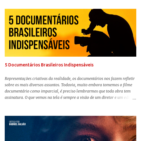
chegou aos cinemas. Em meio a toda divulgação e o hype em torno de seu
lançamento, posso afirmar que o longa, dirigido por Greta Gerwig (
Adoráveis Mulheres ) prometeu tudo e entregou mais ainda, se provando o
filme do ano até aqui. Repleto de criatividade, humor e sem medo de não se
levar a sério, a produção aborda temas complexos com críticas potentes. Já
conhecida por sua filmografia feminista, Gerwig traz uma reflexão de
como a Barbie se encaixa no mundo moderno, desenvolvendo a
importância e o impacto, positivo ou negativo, da boneca na vida das
pessoas. Isso tudo com um sentimento de nostalgia multigeracional. Na
trama, a Barbi...
5 Documentários Brasileiros Indispensáveis
Representações criativas da realidade, os documentários nos fazem refletir
sobre os mais diversos assuntos. Todavia, muito embora tomemos o filme
documentário como imparcial, é preciso lembrarmos que toda obra tem
assinatura. O que vemos na tela é sempre a visão de um diretor e um editor
que, após horas de pesquisas e entrevistas, costuram uma história. Não
quero dizer com isso que não há verdade nos documentários, mas que é
sempre importante levarmos em conta quem assina e qual a função social
da obra. O cinema brasileiro é celeiro de grandes documentaristas, muitos
deles mundialmente reconhecidos. Pensando na variedade de estilos e
estéticas de se fazer documentários, selecionei 5 produções tupiniquins do