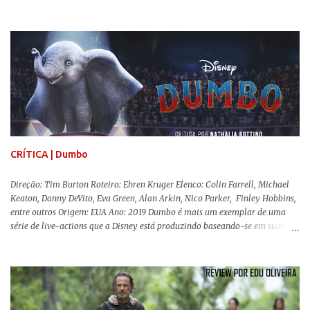
da fonte de seu predecessor. No entanto, há um abismo de diferenças entre
os dois, ficando evidente a inferioridade desta, especialmente quando busca
reproduzir alguns elementos que consograram a obra de John Krasinski
(The Office). Aqui os “monstros” com audições aguçadas eram seres da
Terra que estavam presos por séculos em uma caverna recém descoberta,
libertando-os pelo mundo. O espectador acompanha uma família que tem
uma pequena vantagem em relação às outras pessoas. Adivinhem? Sabem
viver em silêncio pelo fato da filha mais velha ser surda. Para aqueles que
amam filmes com temática apocalíptica, a produção pode até funcionar
como entretenimento mediano. Todo o cenário de fuga, pânico col...
CRÍTICA | Dumbo
Direção: Tim Burton Roteiro: Ehren Kruger Elenco: Colin Farrell, Michael
Keaton, Danny DeVito, Eva Green, Alan Arkin, Nico Parker, Finley Hobbins,
entre outros Origem: EUA Ano: 2019 Dumbo é mais um exemplar de uma
série de live-actions que a Disney está produzindo baseando-se em suas
animações clássicas. O filme de Tim Burton ( Os Fantasmas Se Divertem ) é
envolvente, emocionante, mágico e surpreendentemente inovador para um
remake , já que a história do elefantinho voador foi reinventada de forma
mais realista, se adequando perfeitamente a proposta. Não há animais
falantes, por exemplo, mas nem por isso o tom lúdico e infantil é deixado
de lado. Apesar da relevância histórica, o filme supera a animação original