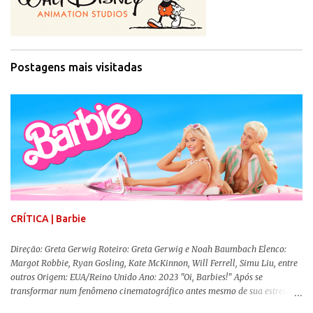
Postagens mais visitadas
CRÍTICA | Barbie
Direção: Greta Gerwig Roteiro: Greta Gerwig e Noah Baumbach Elenco:
Margot Robbie, Ryan Gosling, Kate McKinnon, Will Ferrell, Simu Liu, entre
outros Origem: EUA/Reino Unido Ano: 2023 "Oi, Barbies!" Após se
transformar num fenômeno cinematográfico antes mesmo de sua estreia,
Barbie , o aguardado live-action da boneca mais famosa do mundo, enfim,