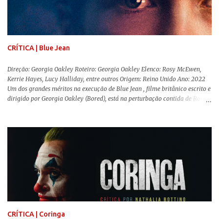
gênero que, para mim, são indispensáveis: ▼ Cabra Marcado para Morrer
(1984) , de Eduardo Coutinho Em 1964, devido ao golpe militar, Eduardo
Coutinho (Edifício Master) teve que abandonar as filmagens do
documentário sobre o assassinato do líder camponês Joã...
CRÍTICA | Blue Jean
Direção: Georgia Oakley Roteiro: Georgia Oakley Elenco: Rosy McEwen,
Kerrie Hayes, Lucy Halliday, entre outros Origem: Reino Unido Ano: 2022
Um dos grandes méritos na execução de Blue Jean , filme britânico escrito e
dirigido por Georgia Oakley (Bored), está na perturbação contida de Rosy
McEwen (O Alienista) como a personagem-título. Isso porque a jovem
professora de educação física vive uma vida dupla, calculando seus
movimentos e falas, equilibrada numa frágil neutralidade entre seu
trabalho e seus afetos, passando noites bebendo e jogando sinuca com seu
grupo de amigas lésbicas e sua amante. É imperativo para ela que ambos
os mundos não se cruzem de modo algum, pois o período histórico no qual
a história se passa - 1988 na Inglaterra - é de um contexto profundamente
conservador e hostil a pessoas queer. Com o governo liderado pela então
primeira-ministra Margaret Tatcher usando recursos supostamente
constitucionais para mobilizar campanhas agressivas ao modo de vida
LGBTQ, a post...
CRÍTICA | Coringa