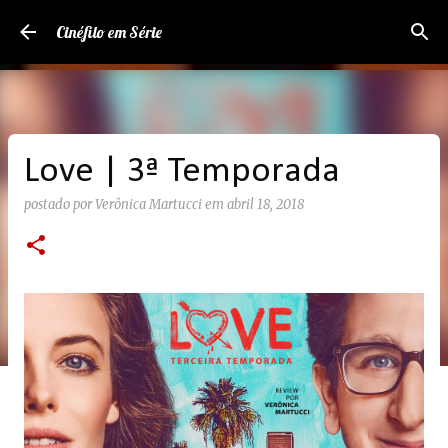
Pular para o conteúdo principal
Cinéfilo em Série
Love | 3ª Temporada
postado por
Verônica Martucci
em
abril 18, 2018