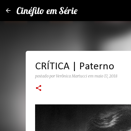
Cinéfilo em Série
CRÍTICA | Paterno
postado por
Verônica Martucci
em
maio 17, 2018