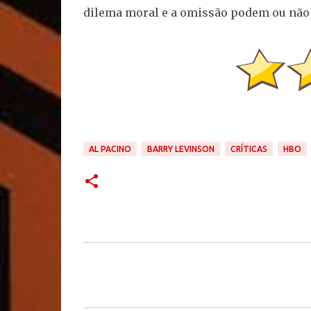
dilema moral e a omissão podem ou não
AL PACINO
BARRY LEVINSON
CRÍTICAS
HBO
C
o
m