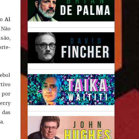
do
Al
 Não
são,
rte-
ebol
tivo
 por
erry
 das
a.