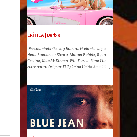
CRÍTICA | Barbie
Direção: Greta Gerwig Roteiro: Greta Gerwig e
Noah Baumbach Elenco: Margot Robbie, Ryan
Gosling, Kate McKinnon, Will Ferrell, Simu Liu,
entre outros Origem: EUA/Reino Unido Ano: 2023
"Oi, Barbies!" Após se transformar num fenômeno
cinematográfico antes mesmo de sua estreia,
Barbie , o aguardado live-action da boneca mais
famosa do mundo, enfim, chegou aos cinemas. Em
meio a toda divulgação e o hype em torno de seu
lançamento, posso afirmar que o longa, dirigido
por Greta Gerwig ( Adoráveis Mulheres ) prometeu
tudo e entregou mais ainda, se provando o filme
do ano até aqui. Repleto de criatividade, humor e
sem medo de não se levar a sério, a produção
aborda temas complexos com críticas potentes. Já