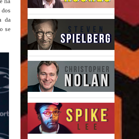
e na
 dos
a da
o se