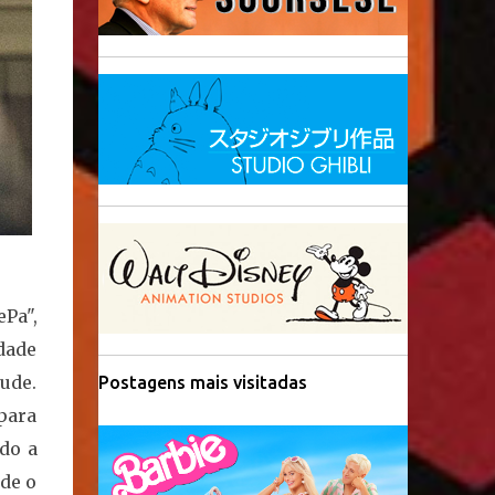
ePa",
dade
ude.
Postagens mais visitadas
para
do a
nde o