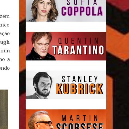
fazem
cnico
ação
ough
anim
mo a
endo