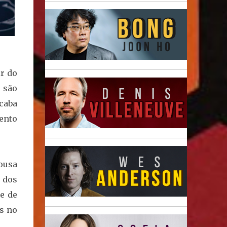
ir do
 são
caba
ento
 ousa
 dos
e de
os no