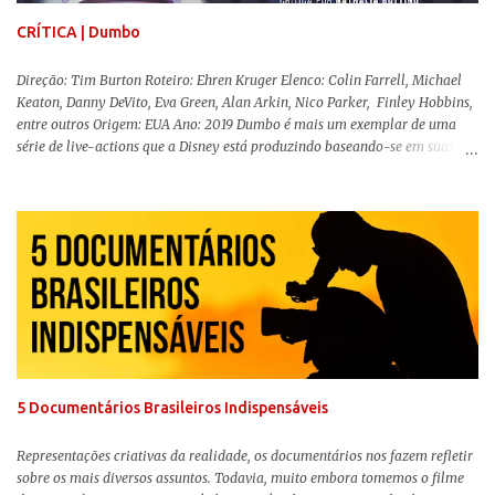
CRÍTICA | Dumbo
Direção: Tim Burton Roteiro: Ehren Kruger Elenco: Colin Farrell, Michael
Keaton, Danny DeVito, Eva Green, Alan Arkin, Nico Parker, Finley Hobbins,
entre outros Origem: EUA Ano: 2019 Dumbo é mais um exemplar de uma
série de live-actions que a Disney está produzindo baseando-se em suas
animações clássicas. O filme de Tim Burton ( Os Fantasmas Se Divertem ) é
envolvente, emocionante, mágico e surpreendentemente inovador para um
remake , já que a história do elefantinho voador foi reinventada de forma
mais realista, se adequando perfeitamente a proposta. Não há animais
falantes, por exemplo, mas nem por isso o tom lúdico e infantil é deixado
de lado. Apesar da relevância histórica, o filme supera a animação original
em termos visuais e narrativos, , superando a animação original em termos
visuais e narrativos. A história começa quando o pai das crianças, Holt
Ferrier (Colin Farrell), uma ex-estrela de circo, volta da guerra e se depara
com os filhos de...
5 Documentários Brasileiros Indispensáveis
Representações criativas da realidade, os documentários nos fazem refletir
sobre os mais diversos assuntos. Todavia, muito embora tomemos o filme