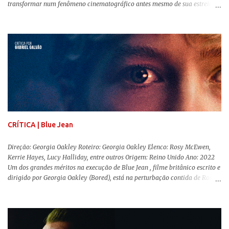
transformar num fenômeno cinematográfico antes mesmo de sua estreia,
Barbie , o aguardado live-action da boneca mais famosa do mundo, enfim,
chegou aos cinemas. Em meio a toda divulgação e o hype em torno de seu
lançamento, posso afirmar que o longa, dirigido por Greta Gerwig (
Adoráveis Mulheres ) prometeu tudo e entregou mais ainda, se provando o
filme do ano até aqui. Repleto de criatividade, humor e sem medo de não se
levar a sério, a produção aborda temas complexos com críticas potentes. Já
conhecida por sua filmografia feminista, Gerwig traz uma reflexão de
como a Barbie se encaixa no mundo moderno, desenvolvendo a
importância e o impacto, positivo ou negativo, da boneca na vida das
pessoas. Isso tudo com um sentimento de nostalgia multigeracional. Na
trama, a Barbi...
CRÍTICA | Blue Jean
Direção: Georgia Oakley Roteiro: Georgia Oakley Elenco: Rosy McEwen,
Kerrie Hayes, Lucy Halliday, entre outros Origem: Reino Unido Ano: 2022
Um dos grandes méritos na execução de Blue Jean , filme britânico escrito e
dirigido por Georgia Oakley (Bored), está na perturbação contida de Rosy
McEwen (O Alienista) como a personagem-título. Isso porque a jovem
professora de educação física vive uma vida dupla, calculando seus
movimentos e falas, equilibrada numa frágil neutralidade entre seu
trabalho e seus afetos, passando noites bebendo e jogando sinuca com seu
grupo de amigas lésbicas e sua amante. É imperativo para ela que ambos