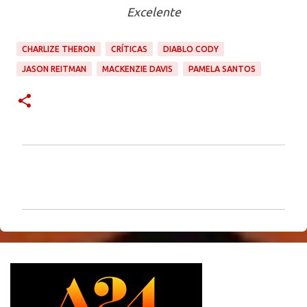
Excelente
CHARLIZE THERON
CRÍTICAS
DIABLO CODY
JASON REITMAN
MACKENZIE DAVIS
PAMELA SANTOS
C
o
m
e
n
t
á
r