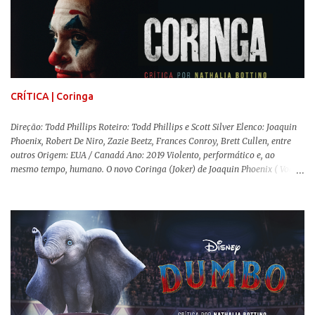
os mundos não se cruzem de modo algum, pois o período histórico no qual
a história se passa - 1988 na Inglaterra - é de um contexto profundamente
conservador e hostil a pessoas queer. Com o governo liderado pela então
primeira-ministra Margaret Tatcher usando recursos supostamente
constitucionais para mobilizar campanhas agressivas ao modo de vida
LGBTQ, a post...
CRÍTICA | Coringa
Direção: Todd Phillips Roteiro: Todd Phillips e Scott Silver Elenco: Joaquin
Phoenix, Robert De Niro, Zazie Beetz, Frances Conroy, Brett Cullen, entre
outros Origem: EUA / Canadá Ano: 2019 Violento, performático e, ao
mesmo tempo, humano. O novo Coringa (Joker) de Joaquin Phoenix ( Você
Nunca Esteve Realmente Aqui ) traz tudo o que há de mais intenso para
contar a história de um dos vilões mais famosos e conturbados da DC
Comics . É importante ressaltar que este não é um filme de herói. E muito
menos de vilão. O longa de Todd Phillips (Se Beber, Não Case!) segue uma
trajetória profunda do reflexo da corrupção da sociedade na vida de um ser
humano, capaz de causar perturbação e desconforto do inicio ao fim da
projeção, e por mais um bom tempo após deixar o cinema. Trata-se de
uma obra difícil de ser "digerida", pois lida com temas sensíveis, como
abuso, doença mental, bullying e violência física. Todo esse turbilhão de
informações molda a mente d...