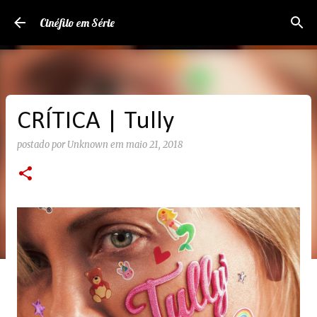
Pular para o conteúdo principal
Cinéfilo em Série
CRÍTICA | Tully
postado por
Unknown
em
maio 21, 2018