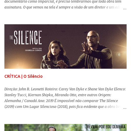
documentário como imparcial, é preciso lembrarmos que toda obra tem
assinatura. O que vemos na tela é sempre a visão de um diretor e um editor
que, após horas de pesquisas e entrevistas, costuram uma história. Não
quero dizer com isso que não há verdade nos documentários, mas que é
sempre importante levarmos em conta quem assina e qual a função social
da obra. O cinema brasileiro é celeiro de grandes documentaristas, muitos
deles mundialmente reconhecidos. Pensando na variedade de estilos e
estéticas de se fazer documentários, selecionei 5 produções tupiniquins do
gênero que, para mim, são indispensáveis: ▼ Cabra Marcado para Morrer
(1984) , de Eduardo Coutinho Em 1964, devido ao golpe militar, Eduardo
Coutinho (Edifício Master) teve que abandonar as filmagens do
documentário sobre o assassinato do líder camponês Joã...
CRÍTICA | O Silêncio
Direção: John R. Leonetti Roteiro: Carey Van Dyke e Shane Van Dyke Elenco:
Stanley Tucci, Kiernan Shipka, Miranda Otto, entre outros Origem:
Alemanha / Canadá Ano: 2019 É impossível não comparar The Silence
(2019) com Um Lugar Silencioso (2018), pois fica evidente que a obra bebe
da fonte de seu predecessor. No entanto, há um abismo de diferenças entre
os dois, ficando evidente a inferioridade desta, especialmente quando busca
reproduzir alguns elementos que consograram a obra de John Krasinski
(The Office). Aqui os “monstros” com audições aguçadas eram seres da