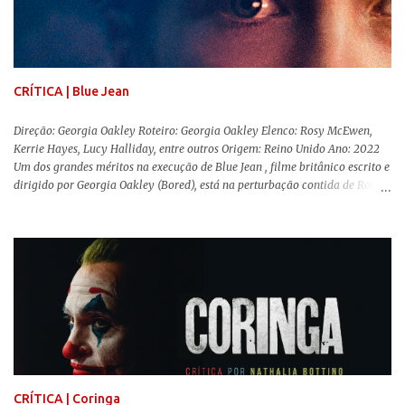
gênero que, para mim, são indispensáveis: ▼ Cabra Marcado para Morrer
(1984) , de Eduardo Coutinho Em 1964, devido ao golpe militar, Eduardo
Coutinho (Edifício Master) teve que abandonar as filmagens do
documentário sobre o assassinato do líder camponês Joã...
CRÍTICA | Blue Jean
Direção: Georgia Oakley Roteiro: Georgia Oakley Elenco: Rosy McEwen,
Kerrie Hayes, Lucy Halliday, entre outros Origem: Reino Unido Ano: 2022
Um dos grandes méritos na execução de Blue Jean , filme britânico escrito e
dirigido por Georgia Oakley (Bored), está na perturbação contida de Rosy
McEwen (O Alienista) como a personagem-título. Isso porque a jovem
professora de educação física vive uma vida dupla, calculando seus
movimentos e falas, equilibrada numa frágil neutralidade entre seu
trabalho e seus afetos, passando noites bebendo e jogando sinuca com seu
grupo de amigas lésbicas e sua amante. É imperativo para ela que ambos
os mundos não se cruzem de modo algum, pois o período histórico no qual
a história se passa - 1988 na Inglaterra - é de um contexto profundamente
conservador e hostil a pessoas queer. Com o governo liderado pela então
primeira-ministra Margaret Tatcher usando recursos supostamente
constitucionais para mobilizar campanhas agressivas ao modo de vida
LGBTQ, a post...
CRÍTICA | Coringa