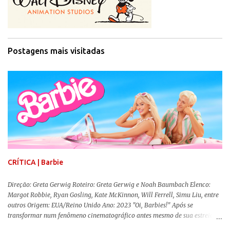
Postagens mais visitadas
CRÍTICA | Barbie
Direção: Greta Gerwig Roteiro: Greta Gerwig e Noah Baumbach Elenco:
Margot Robbie, Ryan Gosling, Kate McKinnon, Will Ferrell, Simu Liu, entre
outros Origem: EUA/Reino Unido Ano: 2023 "Oi, Barbies!" Após se
transformar num fenômeno cinematográfico antes mesmo de sua estreia,
Barbie , o aguardado live-action da boneca mais famosa do mundo, enfim,