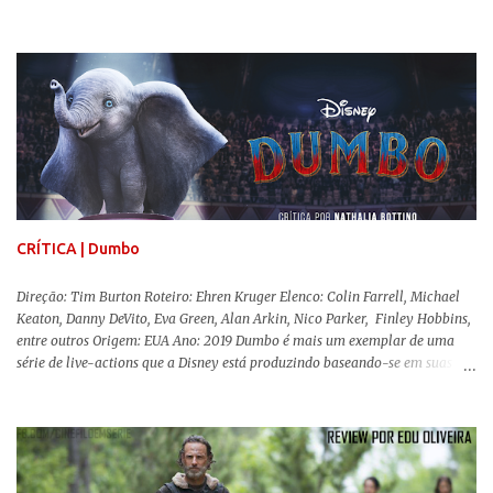
da fonte de seu predecessor. No entanto, há um abismo de diferenças entre
os dois, ficando evidente a inferioridade desta, especialmente quando busca
reproduzir alguns elementos que consograram a obra de John Krasinski
(The Office). Aqui os “monstros” com audições aguçadas eram seres da
Terra que estavam presos por séculos em uma caverna recém descoberta,
libertando-os pelo mundo. O espectador acompanha uma família que tem
uma pequena vantagem em relação às outras pessoas. Adivinhem? Sabem
viver em silêncio pelo fato da filha mais velha ser surda. Para aqueles que
amam filmes com temática apocalíptica, a produção pode até funcionar
como entretenimento mediano. Todo o cenário de fuga, pânico col...
CRÍTICA | Dumbo
Direção: Tim Burton Roteiro: Ehren Kruger Elenco: Colin Farrell, Michael
Keaton, Danny DeVito, Eva Green, Alan Arkin, Nico Parker, Finley Hobbins,
entre outros Origem: EUA Ano: 2019 Dumbo é mais um exemplar de uma
série de live-actions que a Disney está produzindo baseando-se em suas
animações clássicas. O filme de Tim Burton ( Os Fantasmas Se Divertem ) é
envolvente, emocionante, mágico e surpreendentemente inovador para um
remake , já que a história do elefantinho voador foi reinventada de forma
mais realista, se adequando perfeitamente a proposta. Não há animais
falantes, por exemplo, mas nem por isso o tom lúdico e infantil é deixado