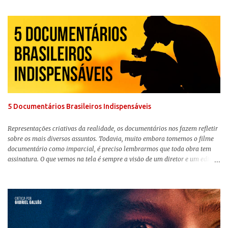
chegou aos cinemas. Em meio a toda divulgação e o hype em torno de seu
lançamento, posso afirmar que o longa, dirigido por Greta Gerwig (
Adoráveis Mulheres ) prometeu tudo e entregou mais ainda, se provando o
filme do ano até aqui. Repleto de criatividade, humor e sem medo de não se
levar a sério, a produção aborda temas complexos com críticas potentes. Já
conhecida por sua filmografia feminista, Gerwig traz uma reflexão de
como a Barbie se encaixa no mundo moderno, desenvolvendo a
importância e o impacto, positivo ou negativo, da boneca na vida das
pessoas. Isso tudo com um sentimento de nostalgia multigeracional. Na
trama, a Barbi...
5 Documentários Brasileiros Indispensáveis
Representações criativas da realidade, os documentários nos fazem refletir
sobre os mais diversos assuntos. Todavia, muito embora tomemos o filme
documentário como imparcial, é preciso lembrarmos que toda obra tem
assinatura. O que vemos na tela é sempre a visão de um diretor e um editor
que, após horas de pesquisas e entrevistas, costuram uma história. Não
quero dizer com isso que não há verdade nos documentários, mas que é
sempre importante levarmos em conta quem assina e qual a função social
da obra. O cinema brasileiro é celeiro de grandes documentaristas, muitos
deles mundialmente reconhecidos. Pensando na variedade de estilos e
estéticas de se fazer documentários, selecionei 5 produções tupiniquins do