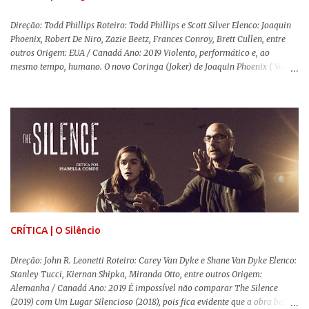
Direção: Todd Phillips Roteiro: Todd Phillips e Scott Silver Elenco: Joaquin
Phoenix, Robert De Niro, Zazie Beetz, Frances Conroy, Brett Cullen, entre
outros Origem: EUA / Canadá Ano: 2019 Violento, performático e, ao
mesmo tempo, humano. O novo Coringa (Joker) de Joaquin Phoenix ( Você
Nunca Esteve Realmente Aqui ) traz tudo o que há de mais intenso para
contar a história de um dos vilões mais famosos e conturbados da DC
Comics . É importante ressaltar que este não é um filme de herói. E muito
menos de vilão. O longa de Todd Phillips (Se Beber, Não Case!) segue uma
trajetória profunda do reflexo da corrupção da sociedade na vida de um ser
humano, capaz de causar perturbação e desconforto do inicio ao fim da
projeção, e por mais um bom tempo após deixar o cinema. Trata-se de
uma obra difícil de ser "digerida", pois lida com temas sensíveis, como
abuso, doença mental, bullying e violência física. Todo esse turbilhão de
informações molda a mente d...
CRÍTICA | O Silêncio
Direção: John R. Leonetti Roteiro: Carey Van Dyke e Shane Van Dyke Elenco:
Stanley Tucci, Kiernan Shipka, Miranda Otto, entre outros Origem:
Alemanha / Canadá Ano: 2019 É impossível não comparar The Silence
(2019) com Um Lugar Silencioso (2018), pois fica evidente que a obra bebe