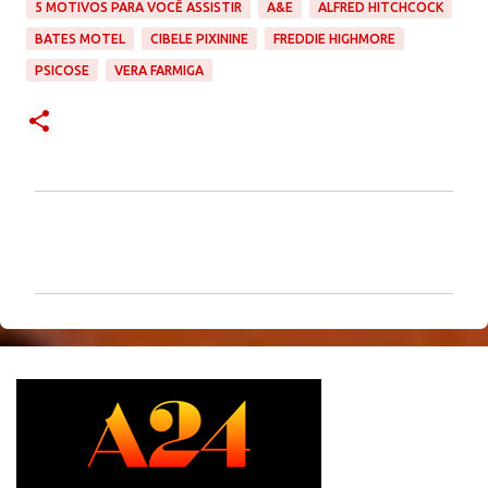
5 MOTIVOS PARA VOCÊ ASSISTIR
A&E
ALFRED HITCHCOCK
BATES MOTEL
CIBELE PIXININE
FREDDIE HIGHMORE
PSICOSE
VERA FARMIGA
C
o
m
e
n
t
á
r
i