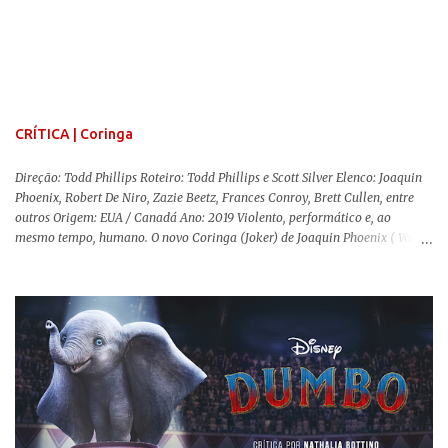
os mundos não se cruzem de modo algum, pois o período histórico no qual
a história se passa - 1988 na Inglaterra - é de um contexto profundamente
conservador e hostil a pessoas queer. Com o governo liderado pela então
primeira-ministra Margaret Tatcher usando recursos supostamente
constitucionais para mobilizar campanhas agressivas ao modo de vida
LGBTQ, a post...
CRÍTICA | Coringa
Direção: Todd Phillips Roteiro: Todd Phillips e Scott Silver Elenco: Joaquin
Phoenix, Robert De Niro, Zazie Beetz, Frances Conroy, Brett Cullen, entre
outros Origem: EUA / Canadá Ano: 2019 Violento, performático e, ao
mesmo tempo, humano. O novo Coringa (Joker) de Joaquin Phoenix ( Você
Nunca Esteve Realmente Aqui ) traz tudo o que há de mais intenso para
contar a história de um dos vilões mais famosos e conturbados da DC
Comics . É importante ressaltar que este não é um filme de herói. E muito
menos de vilão. O longa de Todd Phillips (Se Beber, Não Case!) segue uma
trajetória profunda do reflexo da corrupção da sociedade na vida de um ser
humano, capaz de causar perturbação e desconforto do inicio ao fim da
projeção, e por mais um bom tempo após deixar o cinema. Trata-se de
uma obra difícil de ser "digerida", pois lida com temas sensíveis, como
abuso, doença mental, bullying e violência física. Todo esse turbilhão de
informações molda a mente d...