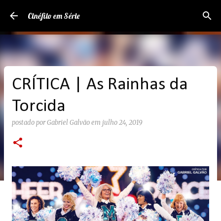
Pular para o conteúdo principal
Cinéfilo em Série
CRÍTICA | As Rainhas da
Torcida
postado por
Gabriel Galvão
em
julho 24, 2019