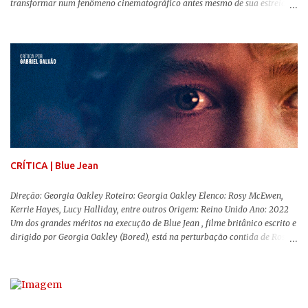
transformar num fenômeno cinematográfico antes mesmo de sua estreia,
Barbie , o aguardado live-action da boneca mais famosa do mundo, enfim,
chegou aos cinemas. Em meio a toda divulgação e o hype em torno de seu
lançamento, posso afirmar que o longa, dirigido por Greta Gerwig (
Adoráveis Mulheres ) prometeu tudo e entregou mais ainda, se provando o
filme do ano até aqui. Repleto de criatividade, humor e sem medo de não se
levar a sério, a produção aborda temas complexos com críticas potentes. Já
conhecida por sua filmografia feminista, Gerwig traz uma reflexão de
como a Barbie se encaixa no mundo moderno, desenvolvendo a
importância e o impacto, positivo ou negativo, da boneca na vida das
pessoas. Isso tudo com um sentimento de nostalgia multigeracional. Na
trama, a Barbi...
CRÍTICA | Blue Jean
Direção: Georgia Oakley Roteiro: Georgia Oakley Elenco: Rosy McEwen,
Kerrie Hayes, Lucy Halliday, entre outros Origem: Reino Unido Ano: 2022
Um dos grandes méritos na execução de Blue Jean , filme britânico escrito e
dirigido por Georgia Oakley (Bored), está na perturbação contida de Rosy
McEwen (O Alienista) como a personagem-título. Isso porque a jovem
professora de educação física vive uma vida dupla, calculando seus
movimentos e falas, equilibrada numa frágil neutralidade entre seu
trabalho e seus afetos, passando noites bebendo e jogando sinuca com seu
grupo de amigas lésbicas e sua amante. É imperativo para ela que ambos