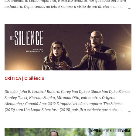
documentário como imparcial, é preciso lembrarmos que toda obra tem
assinatura. O que vemos na tela é sempre a visão de um diretor e um editor
que, após horas de pesquisas e entrevistas, costuram uma história. Não
quero dizer com isso que não há verdade nos documentários, mas que é
sempre importante levarmos em conta quem assina e qual a função social
da obra. O cinema brasileiro é celeiro de grandes documentaristas, muitos
deles mundialmente reconhecidos. Pensando na variedade de estilos e
estéticas de se fazer documentários, selecionei 5 produções tupiniquins do
gênero que, para mim, são indispensáveis: ▼ Cabra Marcado para Morrer
(1984) , de Eduardo Coutinho Em 1964, devido ao golpe militar, Eduardo
Coutinho (Edifício Master) teve que abandonar as filmagens do
documentário sobre o assassinato do líder camponês Joã...
CRÍTICA | O Silêncio
Direção: John R. Leonetti Roteiro: Carey Van Dyke e Shane Van Dyke Elenco:
Stanley Tucci, Kiernan Shipka, Miranda Otto, entre outros Origem:
Alemanha / Canadá Ano: 2019 É impossível não comparar The Silence
(2019) com Um Lugar Silencioso (2018), pois fica evidente que a obra bebe
da fonte de seu predecessor. No entanto, há um abismo de diferenças entre
os dois, ficando evidente a inferioridade desta, especialmente quando busca
reproduzir alguns elementos que consograram a obra de John Krasinski
(The Office). Aqui os “monstros” com audições aguçadas eram seres da