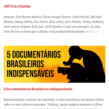
CRÍTICA | Dumbo
Direção: Tim Burton Roteiro: Ehren Kruger Elenco: Colin Farrell, Michael
Keaton, Danny DeVito, Eva Green, Alan Arkin, Nico Parker, Finley Hobbins,
entre outros Origem: EUA Ano: 2019 Dumbo é mais um exemplar de uma
série de live-actions que a Disney está produzindo baseando-se em suas
animações clássicas. O filme de Tim Burton ( Os Fantasmas Se Divertem ) é
envolvente, emocionante, mágico e surpreendentemente inovador para um
remake , já que a história do elefantinho voador foi reinventada de forma
mais realista, se adequando perfeitamente a proposta. Não há animais
falantes, por exemplo, mas nem por isso o tom lúdico e infantil é deixado
de lado. Apesar da relevância histórica, o filme supera a animação original
em termos visuais e narrativos, , superando a animação original em termos
visuais e narrativos. A história começa quando o pai das crianças, Holt
Ferrier (Colin Farrell), uma ex-estrela de circo, volta da guerra e se depara
com os filhos de...
5 Documentários Brasileiros Indispensáveis
Representações criativas da realidade, os documentários nos fazem refletir
sobre os mais diversos assuntos. Todavia, muito embora tomemos o filme