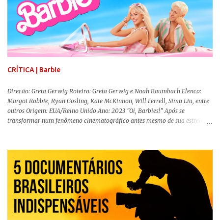
CRÍTICA | Barbie
Direção: Greta Gerwig Roteiro: Greta Gerwig e Noah Baumbach Elenco:
Margot Robbie, Ryan Gosling, Kate McKinnon, Will Ferrell, Simu Liu, entre
outros Origem: EUA/Reino Unido Ano: 2023 "Oi, Barbies!" Após se
transformar num fenômeno cinematográfico antes mesmo de sua estreia,
Barbie , o aguardado live-action da boneca mais famosa do mundo, enfim,
chegou aos cinemas. Em meio a toda divulgação e o hype em torno de seu
lançamento, posso afirmar que o longa, dirigido por Greta Gerwig (
Adoráveis Mulheres ) prometeu tudo e entregou mais ainda, se provando o
filme do ano até aqui. Repleto de criatividade, humor e sem medo de não se
levar a sério, a produção aborda temas complexos com críticas potentes. Já
conhecida por sua filmografia feminista, Gerwig traz uma reflexão de
como a Barbie se encaixa no mundo moderno, desenvolvendo a
importância e o impacto, positivo ou negativo, da boneca na vida das
pessoas. Isso tudo com um sentimento de nostalgia multigeracional. Na