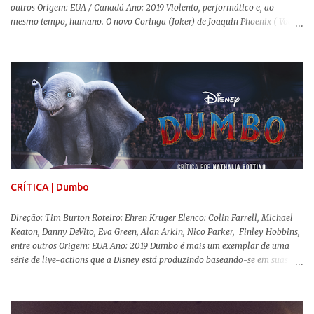
outros Origem: EUA / Canadá Ano: 2019 Violento, performático e, ao
mesmo tempo, humano. O novo Coringa (Joker) de Joaquin Phoenix ( Você
Nunca Esteve Realmente Aqui ) traz tudo o que há de mais intenso para
contar a história de um dos vilões mais famosos e conturbados da DC
Comics . É importante ressaltar que este não é um filme de herói. E muito
menos de vilão. O longa de Todd Phillips (Se Beber, Não Case!) segue uma
trajetória profunda do reflexo da corrupção da sociedade na vida de um ser
humano, capaz de causar perturbação e desconforto do inicio ao fim da
projeção, e por mais um bom tempo após deixar o cinema. Trata-se de
uma obra difícil de ser "digerida", pois lida com temas sensíveis, como
abuso, doença mental, bullying e violência física. Todo esse turbilhão de
informações molda a mente d...
CRÍTICA | Dumbo
Direção: Tim Burton Roteiro: Ehren Kruger Elenco: Colin Farrell, Michael
Keaton, Danny DeVito, Eva Green, Alan Arkin, Nico Parker, Finley Hobbins,
entre outros Origem: EUA Ano: 2019 Dumbo é mais um exemplar de uma
série de live-actions que a Disney está produzindo baseando-se em suas
animações clássicas. O filme de Tim Burton ( Os Fantasmas Se Divertem ) é
envolvente, emocionante, mágico e surpreendentemente inovador para um
remake , já que a história do elefantinho voador foi reinventada de forma