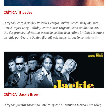
como entretenimento mediano. Todo o cenário de fuga, pânico col...
CRÍTICA | Blue Jean
Direção: Georgia Oakley Roteiro: Georgia Oakley Elenco: Rosy McEwen,
Kerrie Hayes, Lucy Halliday, entre outros Origem: Reino Unido Ano: 2022
Um dos grandes méritos na execução de Blue Jean , filme britânico escrito e
dirigido por Georgia Oakley (Bored), está na perturbação contida de Rosy
McEwen (O Alienista) como a personagem-título. Isso porque a jovem
professora de educação física vive uma vida dupla, calculando seus
movimentos e falas, equilibrada numa frágil neutralidade entre seu
trabalho e seus afetos, passando noites bebendo e jogando sinuca com seu
grupo de amigas lésbicas e sua amante. É imperativo para ela que ambos
os mundos não se cruzem de modo algum, pois o período histórico no qual
a história se passa - 1988 na Inglaterra - é de um contexto profundamente
conservador e hostil a pessoas queer. Com o governo liderado pela então
primeira-ministra Margaret Tatcher usando recursos supostamente
constitucionais para mobilizar campanhas agressivas ao modo de vida
LGBTQ, a post...
CRÍTICA | Jackie Brown
Direção: Quentin Tarantino Roteiro: Quentin Tarantino Elenco: Pam Grier,