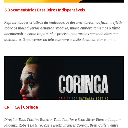
trama, a Barbi...
5 Documentários Brasileiros Indispensáveis
Representações criativas da realidade, os documentários nos fazem refletir
sobre os mais diversos assuntos. Todavia, muito embora tomemos o filme
documentário como imparcial, é preciso lembrarmos que toda obra tem
assinatura. O que vemos na tela é sempre a visão de um diretor e um editor
que, após horas de pesquisas e entrevistas, costuram uma história. Não
quero dizer com isso que não há verdade nos documentários, mas que é
sempre importante levarmos em conta quem assina e qual a função social
da obra. O cinema brasileiro é celeiro de grandes documentaristas, muitos
deles mundialmente reconhecidos. Pensando na variedade de estilos e
estéticas de se fazer documentários, selecionei 5 produções tupiniquins do
gênero que, para mim, são indispensáveis: ▼ Cabra Marcado para Morrer
(1984) , de Eduardo Coutinho Em 1964, devido ao golpe militar, Eduardo
Coutinho (Edifício Master) teve que abandonar as filmagens do
documentário sobre o assassinato do líder camponês Joã...
CRÍTICA | Coringa
Direção: Todd Phillips Roteiro: Todd Phillips e Scott Silver Elenco: Joaquin
Phoenix, Robert De Niro, Zazie Beetz, Frances Conroy, Brett Cullen, entre