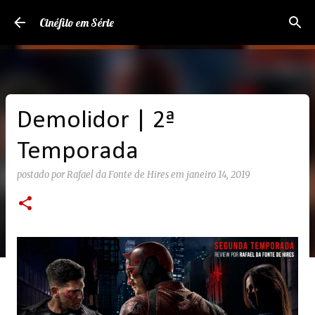
Pular para o conteúdo principal
Cinéfilo em Série
Demolidor | 2ª
Temporada
postado por
Rafael da Fonte de Hires
em
janeiro 14, 2019