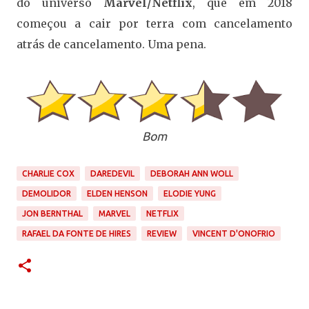
do universo
Marvel/Netflix
, que em 2018
começou a cair por terra com cancelamento
atrás de cancelamento. Uma pena.
Bom
CHARLIE COX
DAREDEVIL
DEBORAH ANN WOLL
DEMOLIDOR
ELDEN HENSON
ELODIE YUNG
JON BERNTHAL
MARVEL
NETFLIX
RAFAEL DA FONTE DE HIRES
REVIEW
VINCENT D'ONOFRIO