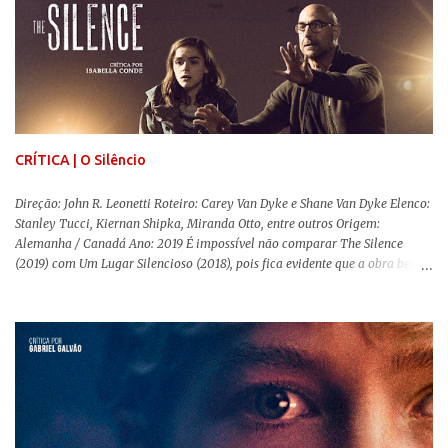
mais realista, se adequando perfeitamente a proposta. Não há animais
falantes, por exemplo, mas nem por isso o tom lúdico e infantil é deixado
de lado. Apesar da relevância histórica, o filme supera a animação original
em termos visuais e narrativos, , superando a animação original em termos
visuais e narrativos. A história começa quando o pai das crianças, Holt
Ferrier (Colin Farrell), uma ex-estrela de circo, volta da guerra e se depara
com os filhos de...
CRÍTICA | O Silêncio
Direção: John R. Leonetti Roteiro: Carey Van Dyke e Shane Van Dyke Elenco:
Stanley Tucci, Kiernan Shipka, Miranda Otto, entre outros Origem:
Alemanha / Canadá Ano: 2019 É impossível não comparar The Silence
(2019) com Um Lugar Silencioso (2018), pois fica evidente que a obra bebe
da fonte de seu predecessor. No entanto, há um abismo de diferenças entre
os dois, ficando evidente a inferioridade desta, especialmente quando busca
reproduzir alguns elementos que consograram a obra de John Krasinski
(The Office). Aqui os “monstros” com audições aguçadas eram seres da
Terra que estavam presos por séculos em uma caverna recém descoberta,
libertando-os pelo mundo. O espectador acompanha uma família que tem
uma pequena vantagem em relação às outras pessoas. Adivinhem? Sabem
viver em silêncio pelo fato da filha mais velha ser surda. Para aqueles que
amam filmes com temática apocalíptica, a produção pode até funcionar