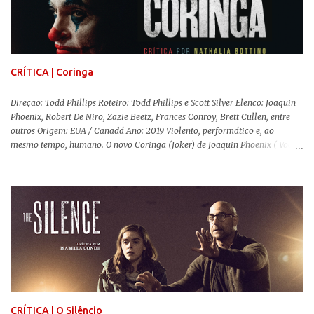
gênero que, para mim, são indispensáveis: ▼ Cabra Marcado para Morrer
(1984) , de Eduardo Coutinho Em 1964, devido ao golpe militar, Eduardo
Coutinho (Edifício Master) teve que abandonar as filmagens do
documentário sobre o assassinato do líder camponês Joã...
CRÍTICA | Coringa
Direção: Todd Phillips Roteiro: Todd Phillips e Scott Silver Elenco: Joaquin
Phoenix, Robert De Niro, Zazie Beetz, Frances Conroy, Brett Cullen, entre
outros Origem: EUA / Canadá Ano: 2019 Violento, performático e, ao
mesmo tempo, humano. O novo Coringa (Joker) de Joaquin Phoenix ( Você
Nunca Esteve Realmente Aqui ) traz tudo o que há de mais intenso para
contar a história de um dos vilões mais famosos e conturbados da DC
Comics . É importante ressaltar que este não é um filme de herói. E muito
menos de vilão. O longa de Todd Phillips (Se Beber, Não Case!) segue uma
trajetória profunda do reflexo da corrupção da sociedade na vida de um ser
humano, capaz de causar perturbação e desconforto do inicio ao fim da
projeção, e por mais um bom tempo após deixar o cinema. Trata-se de
uma obra difícil de ser "digerida", pois lida com temas sensíveis, como
abuso, doença mental, bullying e violência física. Todo esse turbilhão de
informações molda a mente d...
CRÍTICA | O Silêncio