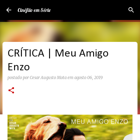
Pular para o conteúdo principal
Cinéfilo em Série
CRÍTICA | Meu Amigo
Enzo
postado por
Cesar Augusto Mota
em
agosto 06, 2019