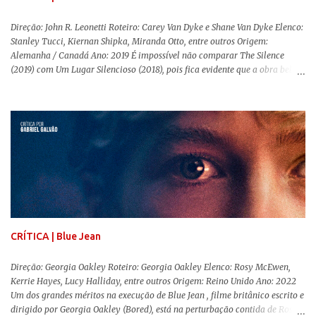
Direção: John R. Leonetti Roteiro: Carey Van Dyke e Shane Van Dyke Elenco:
Stanley Tucci, Kiernan Shipka, Miranda Otto, entre outros Origem:
Alemanha / Canadá Ano: 2019 É impossível não comparar The Silence
(2019) com Um Lugar Silencioso (2018), pois fica evidente que a obra bebe
da fonte de seu predecessor. No entanto, há um abismo de diferenças entre
os dois, ficando evidente a inferioridade desta, especialmente quando busca
reproduzir alguns elementos que consograram a obra de John Krasinski
(The Office). Aqui os “monstros” com audições aguçadas eram seres da
Terra que estavam presos por séculos em uma caverna recém descoberta,
libertando-os pelo mundo. O espectador acompanha uma família que tem
uma pequena vantagem em relação às outras pessoas. Adivinhem? Sabem
viver em silêncio pelo fato da filha mais velha ser surda. Para aqueles que
amam filmes com temática apocalíptica, a produção pode até funcionar
como entretenimento mediano. Todo o cenário de fuga, pânico col...
CRÍTICA | Blue Jean
Direção: Georgia Oakley Roteiro: Georgia Oakley Elenco: Rosy McEwen,
Kerrie Hayes, Lucy Halliday, entre outros Origem: Reino Unido Ano: 2022
Um dos grandes méritos na execução de Blue Jean , filme britânico escrito e
dirigido por Georgia Oakley (Bored), está na perturbação contida de Rosy