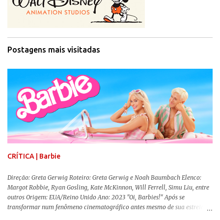
Postagens mais visitadas
CRÍTICA | Barbie
Direção: Greta Gerwig Roteiro: Greta Gerwig e Noah Baumbach Elenco:
Margot Robbie, Ryan Gosling, Kate McKinnon, Will Ferrell, Simu Liu, entre
outros Origem: EUA/Reino Unido Ano: 2023 "Oi, Barbies!" Após se
transformar num fenômeno cinematográfico antes mesmo de sua estreia,
Barbie , o aguardado live-action da boneca mais famosa do mundo, enfim,