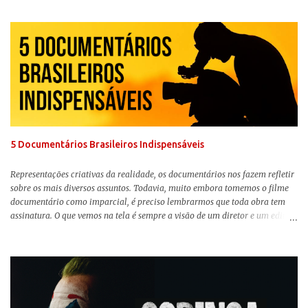
chegou aos cinemas. Em meio a toda divulgação e o hype em torno de seu
lançamento, posso afirmar que o longa, dirigido por Greta Gerwig (
Adoráveis Mulheres ) prometeu tudo e entregou mais ainda, se provando o
filme do ano até aqui. Repleto de criatividade, humor e sem medo de não se
levar a sério, a produção aborda temas complexos com críticas potentes. Já
conhecida por sua filmografia feminista, Gerwig traz uma reflexão de
como a Barbie se encaixa no mundo moderno, desenvolvendo a
importância e o impacto, positivo ou negativo, da boneca na vida das
pessoas. Isso tudo com um sentimento de nostalgia multigeracional. Na
trama, a Barbi...
5 Documentários Brasileiros Indispensáveis
Representações criativas da realidade, os documentários nos fazem refletir
sobre os mais diversos assuntos. Todavia, muito embora tomemos o filme
documentário como imparcial, é preciso lembrarmos que toda obra tem
assinatura. O que vemos na tela é sempre a visão de um diretor e um editor
que, após horas de pesquisas e entrevistas, costuram uma história. Não
quero dizer com isso que não há verdade nos documentários, mas que é
sempre importante levarmos em conta quem assina e qual a função social
da obra. O cinema brasileiro é celeiro de grandes documentaristas, muitos
deles mundialmente reconhecidos. Pensando na variedade de estilos e
estéticas de se fazer documentários, selecionei 5 produções tupiniquins do