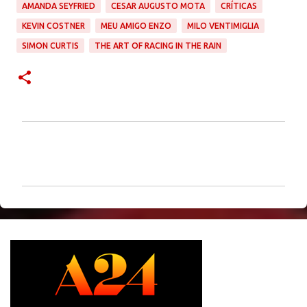
AMANDA SEYFRIED
CESAR AUGUSTO MOTA
CRÍTICAS
KEVIN COSTNER
MEU AMIGO ENZO
MILO VENTIMIGLIA
SIMON CURTIS
THE ART OF RACING IN THE RAIN
C
o
m
e
n
t
á
r
i