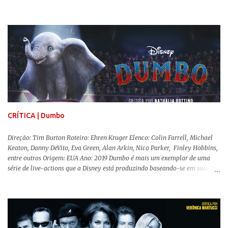
McEwen (O Alienista) como a personagem-título. Isso porque a jovem
professora de educação física vive uma vida dupla, calculando seus
movimentos e falas, equilibrada numa frágil neutralidade entre seu
trabalho e seus afetos, passando noites bebendo e jogando sinuca com seu
grupo de amigas lésbicas e sua amante. É imperativo para ela que ambos
os mundos não se cruzem de modo algum, pois o período histórico no qual
a história se passa - 1988 na Inglaterra - é de um contexto profundamente
conservador e hostil a pessoas queer. Com o governo liderado pela então
primeira-ministra Margaret Tatcher usando recursos supostamente
constitucionais para mobilizar campanhas agressivas ao modo de vida
LGBTQ, a post...
CRÍTICA | Dumbo
Direção: Tim Burton Roteiro: Ehren Kruger Elenco: Colin Farrell, Michael
Keaton, Danny DeVito, Eva Green, Alan Arkin, Nico Parker, Finley Hobbins,
entre outros Origem: EUA Ano: 2019 Dumbo é mais um exemplar de uma
série de live-actions que a Disney está produzindo baseando-se em suas
animações clássicas. O filme de Tim Burton ( Os Fantasmas Se Divertem ) é
envolvente, emocionante, mágico e surpreendentemente inovador para um
remake , já que a história do elefantinho voador foi reinventada de forma
mais realista, se adequando perfeitamente a proposta. Não há animais
falantes, por exemplo, mas nem por isso o tom lúdico e infantil é deixado