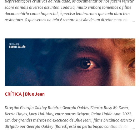
Representações criativas da realidade, os documentários nos fazem refletir
sobre os mais diversos assuntos. Todavia, muito embora tomemos o filme
documentário como imparcial, é preciso lembrarmos que toda obra tem
assinatura. O que vemos na tela é sempre a visão de um diretor e um editor
que, após horas de pesquisas e entrevistas, costuram uma história. Não
quero dizer com isso que não há verdade nos documentários, mas que é
sempre importante levarmos em conta quem assina e qual a função social
da obra. O cinema brasileiro é celeiro de grandes documentaristas, muitos
deles mundialmente reconhecidos. Pensando na variedade de estilos e
estéticas de se fazer documentários, selecionei 5 produções tupiniquins do
gênero que, para mim, são indispensáveis: ▼ Cabra Marcado para Morrer
(1984) , de Eduardo Coutinho Em 1964, devido ao golpe militar, Eduardo
Coutinho (Edifício Master) teve que abandonar as filmagens do
documentário sobre o assassinato do líder camponês Joã...
CRÍTICA | Blue Jean
Direção: Georgia Oakley Roteiro: Georgia Oakley Elenco: Rosy McEwen,
Kerrie Hayes, Lucy Halliday, entre outros Origem: Reino Unido Ano: 2022
Um dos grandes méritos na execução de Blue Jean , filme britânico escrito e
dirigido por Georgia Oakley (Bored), está na perturbação contida de Rosy
McEwen (O Alienista) como a personagem-título. Isso porque a jovem
professora de educação física vive uma vida dupla, calculando seus