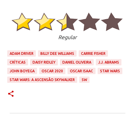
Regular
ADAM DRIVER
BILLY DEE WILLIAMS
CARRIE FISHER
CRÍTICAS
DAISY RIDLEY
DANIEL OLIVEIRA
J.J. ABRAMS
JOHN BOYEGA
OSCAR 2020
OSCAR ISAAC
STAR WARS
STAR WARS: A ASCENSÃO SKYWALKER
SW
C
o