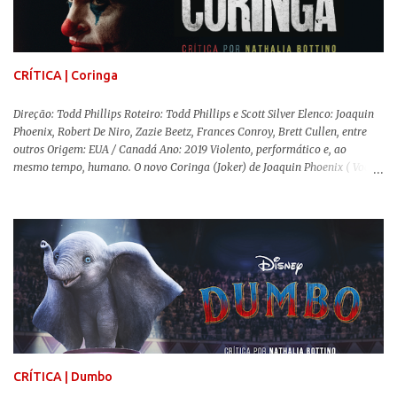
viver em silêncio pelo fato da filha mais velha ser surda. Para aqueles que
amam filmes com temática apocalíptica, a produção pode até funcionar
como entretenimento mediano. Todo o cenário de fuga, pânico col...
CRÍTICA | Coringa
Direção: Todd Phillips Roteiro: Todd Phillips e Scott Silver Elenco: Joaquin
Phoenix, Robert De Niro, Zazie Beetz, Frances Conroy, Brett Cullen, entre
outros Origem: EUA / Canadá Ano: 2019 Violento, performático e, ao
mesmo tempo, humano. O novo Coringa (Joker) de Joaquin Phoenix ( Você
Nunca Esteve Realmente Aqui ) traz tudo o que há de mais intenso para
contar a história de um dos vilões mais famosos e conturbados da DC
Comics . É importante ressaltar que este não é um filme de herói. E muito
menos de vilão. O longa de Todd Phillips (Se Beber, Não Case!) segue uma
trajetória profunda do reflexo da corrupção da sociedade na vida de um ser
humano, capaz de causar perturbação e desconforto do inicio ao fim da
projeção, e por mais um bom tempo após deixar o cinema. Trata-se de
uma obra difícil de ser "digerida", pois lida com temas sensíveis, como
abuso, doença mental, bullying e violência física. Todo esse turbilhão de
informações molda a mente d...
CRÍTICA | Dumbo