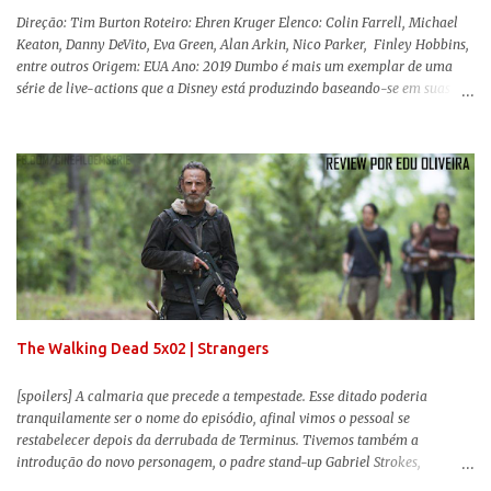
Direção: Tim Burton Roteiro: Ehren Kruger Elenco: Colin Farrell, Michael
Keaton, Danny DeVito, Eva Green, Alan Arkin, Nico Parker, Finley Hobbins,
entre outros Origem: EUA Ano: 2019 Dumbo é mais um exemplar de uma
série de live-actions que a Disney está produzindo baseando-se em suas
animações clássicas. O filme de Tim Burton ( Os Fantasmas Se Divertem ) é
envolvente, emocionante, mágico e surpreendentemente inovador para um
remake , já que a história do elefantinho voador foi reinventada de forma
mais realista, se adequando perfeitamente a proposta. Não há animais
falantes, por exemplo, mas nem por isso o tom lúdico e infantil é deixado
de lado. Apesar da relevância histórica, o filme supera a animação original
em termos visuais e narrativos, , superando a animação original em termos
visuais e narrativos. A história começa quando o pai das crianças, Holt
Ferrier (Colin Farrell), uma ex-estrela de circo, volta da guerra e se depara
com os filhos de...
The Walking Dead 5x02 | Strangers
[spoilers] A calmaria que precede a tempestade. Esse ditado poderia
tranquilamente ser o nome do episódio, afinal vimos o pessoal se
restabelecer depois da derrubada de Terminus. Tivemos também a
introdução do novo personagem, o padre stand-up Gabriel Strokes,
Abraham tentando levar o grupo para Washington e a volta de alguns