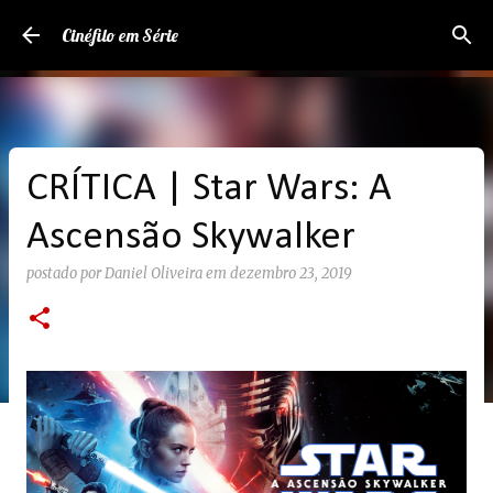
Pular para o conteúdo principal
Cinéfilo em Série
CRÍTICA | Star Wars: A
Ascensão Skywalker
postado por
Daniel Oliveira
em
dezembro 23, 2019