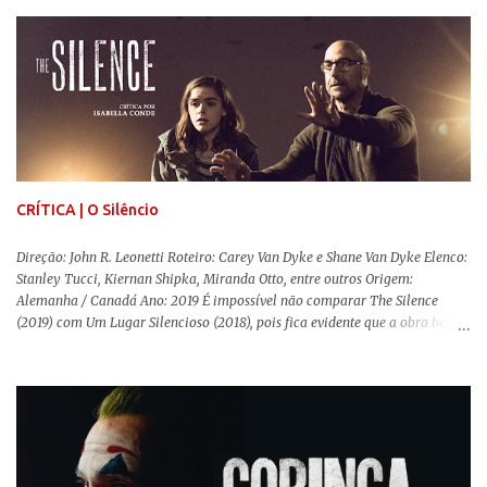
movimentos e falas, equilibrada numa frágil neutralidade entre seu
trabalho e seus afetos, passando noites bebendo e jogando sinuca com seu
grupo de amigas lésbicas e sua amante. É imperativo para ela que ambos
os mundos não se cruzem de modo algum, pois o período histórico no qual
a história se passa - 1988 na Inglaterra - é de um contexto profundamente
conservador e hostil a pessoas queer. Com o governo liderado pela então
primeira-ministra Margaret Tatcher usando recursos supostamente
constitucionais para mobilizar campanhas agressivas ao modo de vida
LGBTQ, a post...
CRÍTICA | O Silêncio
Direção: John R. Leonetti Roteiro: Carey Van Dyke e Shane Van Dyke Elenco:
Stanley Tucci, Kiernan Shipka, Miranda Otto, entre outros Origem:
Alemanha / Canadá Ano: 2019 É impossível não comparar The Silence
(2019) com Um Lugar Silencioso (2018), pois fica evidente que a obra bebe
da fonte de seu predecessor. No entanto, há um abismo de diferenças entre
os dois, ficando evidente a inferioridade desta, especialmente quando busca
reproduzir alguns elementos que consograram a obra de John Krasinski
(The Office). Aqui os “monstros” com audições aguçadas eram seres da
Terra que estavam presos por séculos em uma caverna recém descoberta,
libertando-os pelo mundo. O espectador acompanha uma família que tem
uma pequena vantagem em relação às outras pessoas. Adivinhem? Sabem