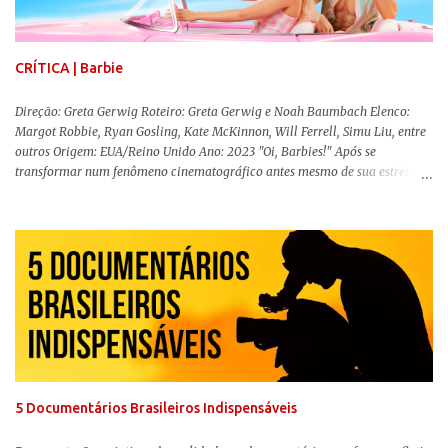
CRÍTICA | Barbie
Direção: Greta Gerwig Roteiro: Greta Gerwig e Noah Baumbach Elenco:
Margot Robbie, Ryan Gosling, Kate McKinnon, Will Ferrell, Simu Liu, entre
outros Origem: EUA/Reino Unido Ano: 2023 "Oi, Barbies!" Após se
transformar num fenômeno cinematográfico antes mesmo de sua estreia,
Barbie , o aguardado live-action da boneca mais famosa do mundo, enfim,
chegou aos cinemas. Em meio a toda divulgação e o hype em torno de seu
lançamento, posso afirmar que o longa, dirigido por Greta Gerwig (
Adoráveis Mulheres ) prometeu tudo e entregou mais ainda, se provando o
filme do ano até aqui. Repleto de criatividade, humor e sem medo de não se
levar a sério, a produção aborda temas complexos com críticas potentes. Já
conhecida por sua filmografia feminista, Gerwig traz uma reflexão de
como a Barbie se encaixa no mundo moderno, desenvolvendo a
importância e o impacto, positivo ou negativo, da boneca na vida das
pessoas. Isso tudo com um sentimento de nostalgia multigeracional. Na
trama, a Barbi...
5 Documentários Brasileiros Indispensáveis