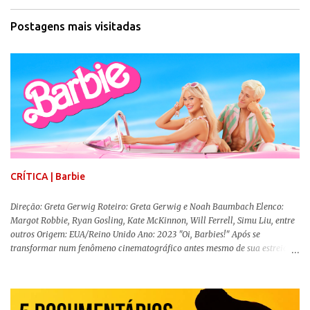
Postagens mais visitadas
CRÍTICA | Barbie
Direção: Greta Gerwig Roteiro: Greta Gerwig e Noah Baumbach Elenco:
Margot Robbie, Ryan Gosling, Kate McKinnon, Will Ferrell, Simu Liu, entre
outros Origem: EUA/Reino Unido Ano: 2023 "Oi, Barbies!" Após se
transformar num fenômeno cinematográfico antes mesmo de sua estreia,
Barbie , o aguardado live-action da boneca mais famosa do mundo, enfim,
chegou aos cinemas. Em meio a toda divulgação e o hype em torno de seu
lançamento, posso afirmar que o longa, dirigido por Greta Gerwig (
Adoráveis Mulheres ) prometeu tudo e entregou mais ainda, se provando o