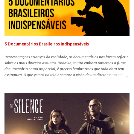
filme do ano até aqui. Repleto de criatividade, humor e sem medo de não se
levar a sério, a produção aborda temas complexos com críticas potentes. Já
conhecida por sua filmografia feminista, Gerwig traz uma reflexão de
como a Barbie se encaixa no mundo moderno, desenvolvendo a
importância e o impacto, positivo ou negativo, da boneca na vida das
pessoas. Isso tudo com um sentimento de nostalgia multigeracional. Na
trama, a Barbi...
5 Documentários Brasileiros Indispensáveis
Representações criativas da realidade, os documentários nos fazem refletir
sobre os mais diversos assuntos. Todavia, muito embora tomemos o filme
documentário como imparcial, é preciso lembrarmos que toda obra tem
assinatura. O que vemos na tela é sempre a visão de um diretor e um editor
que, após horas de pesquisas e entrevistas, costuram uma história. Não
quero dizer com isso que não há verdade nos documentários, mas que é
sempre importante levarmos em conta quem assina e qual a função social
da obra. O cinema brasileiro é celeiro de grandes documentaristas, muitos
deles mundialmente reconhecidos. Pensando na variedade de estilos e
estéticas de se fazer documentários, selecionei 5 produções tupiniquins do
gênero que, para mim, são indispensáveis: ▼ Cabra Marcado para Morrer
(1984) , de Eduardo Coutinho Em 1964, devido ao golpe militar, Eduardo
Coutinho (Edifício Master) teve que abandonar as filmagens do