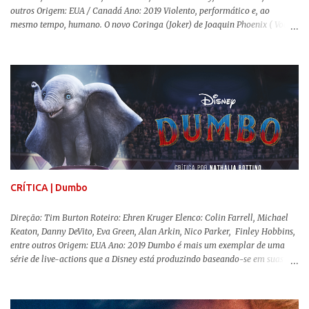
outros Origem: EUA / Canadá Ano: 2019 Violento, performático e, ao
mesmo tempo, humano. O novo Coringa (Joker) de Joaquin Phoenix ( Você
Nunca Esteve Realmente Aqui ) traz tudo o que há de mais intenso para
contar a história de um dos vilões mais famosos e conturbados da DC
Comics . É importante ressaltar que este não é um filme de herói. E muito
menos de vilão. O longa de Todd Phillips (Se Beber, Não Case!) segue uma
trajetória profunda do reflexo da corrupção da sociedade na vida de um ser
humano, capaz de causar perturbação e desconforto do inicio ao fim da
projeção, e por mais um bom tempo após deixar o cinema. Trata-se de
uma obra difícil de ser "digerida", pois lida com temas sensíveis, como
abuso, doença mental, bullying e violência física. Todo esse turbilhão de
informações molda a mente d...
CRÍTICA | Dumbo
Direção: Tim Burton Roteiro: Ehren Kruger Elenco: Colin Farrell, Michael
Keaton, Danny DeVito, Eva Green, Alan Arkin, Nico Parker, Finley Hobbins,
entre outros Origem: EUA Ano: 2019 Dumbo é mais um exemplar de uma
série de live-actions que a Disney está produzindo baseando-se em suas
animações clássicas. O filme de Tim Burton ( Os Fantasmas Se Divertem ) é
envolvente, emocionante, mágico e surpreendentemente inovador para um
remake , já que a história do elefantinho voador foi reinventada de forma