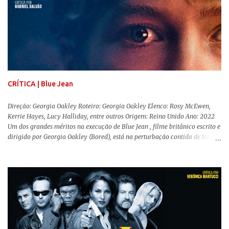
mais realista, se adequando perfeitamente a proposta. Não há animais
falantes, por exemplo, mas nem por isso o tom lúdico e infantil é deixado
de lado. Apesar da relevância histórica, o filme supera a animação original
em termos visuais e narrativos, , superando a animação original em termos
visuais e narrativos. A história começa quando o pai das crianças, Holt
Ferrier (Colin Farrell), uma ex-estrela de circo, volta da guerra e se depara
com os filhos de...
CRÍTICA | Blue Jean
Direção: Georgia Oakley Roteiro: Georgia Oakley Elenco: Rosy McEwen,
Kerrie Hayes, Lucy Halliday, entre outros Origem: Reino Unido Ano: 2022
Um dos grandes méritos na execução de Blue Jean , filme britânico escrito e
dirigido por Georgia Oakley (Bored), está na perturbação contida de Rosy
McEwen (O Alienista) como a personagem-título. Isso porque a jovem
professora de educação física vive uma vida dupla, calculando seus
movimentos e falas, equilibrada numa frágil neutralidade entre seu
trabalho e seus afetos, passando noites bebendo e jogando sinuca com seu
grupo de amigas lésbicas e sua amante. É imperativo para ela que ambos
os mundos não se cruzem de modo algum, pois o período histórico no qual
a história se passa - 1988 na Inglaterra - é de um contexto profundamente
conservador e hostil a pessoas queer. Com o governo liderado pela então
primeira-ministra Margaret Tatcher usando recursos supostamente