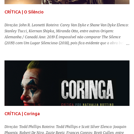
documentário sobre o assassinato do líder camponês Joã...
CRÍTICA | O Silêncio
Direção: John R. Leonetti Roteiro: Carey Van Dyke e Shane Van Dyke Elenco:
Stanley Tucci, Kiernan Shipka, Miranda Otto, entre outros Origem:
Alemanha / Canadá Ano: 2019 É impossível não comparar The Silence
(2019) com Um Lugar Silencioso (2018), pois fica evidente que a obra bebe
da fonte de seu predecessor. No entanto, há um abismo de diferenças entre
os dois, ficando evidente a inferioridade desta, especialmente quando busca
reproduzir alguns elementos que consograram a obra de John Krasinski
(The Office). Aqui os “monstros” com audições aguçadas eram seres da
Terra que estavam presos por séculos em uma caverna recém descoberta,
libertando-os pelo mundo. O espectador acompanha uma família que tem
uma pequena vantagem em relação às outras pessoas. Adivinhem? Sabem
viver em silêncio pelo fato da filha mais velha ser surda. Para aqueles que
amam filmes com temática apocalíptica, a produção pode até funcionar
como entretenimento mediano. Todo o cenário de fuga, pânico col...
CRÍTICA | Coringa
Direção: Todd Phillips Roteiro: Todd Phillips e Scott Silver Elenco: Joaquin
Phoenix, Robert De Niro, Zazie Beetz, Frances Conroy, Brett Cullen, entre