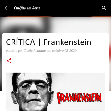
Pular para o conteúdo principal
Cinéfilo em Série
CRÍTICA | Frankenstein
postado por
Cibele Pixinine
em
outubro 02, 2020