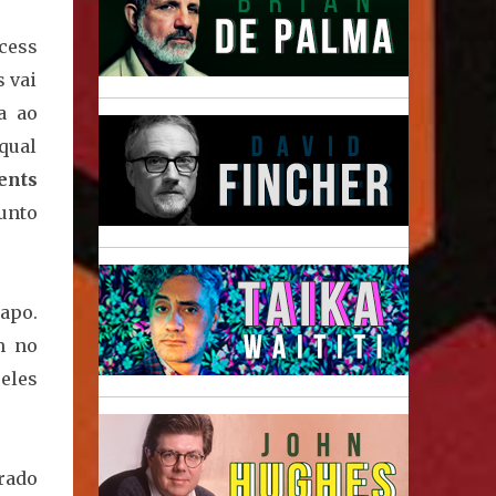
cess
 vai
a ao
 qual
ents
junto
apo.
m no
eles
rado