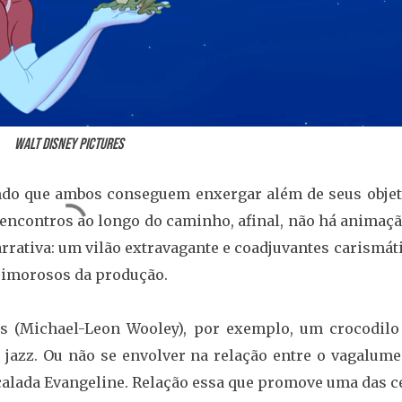
Walt Disney Pictures
undo que ambos conseguem enxergar além de seus objet
s encontros ao longo do caminho, afinal, não há animaç
rativa: um vilão extravagante e coadjuvantes carismát
rimorosos da produção.
s (Michael-Leon Wooley), por exemplo, um crocodilo
jazz. Ou não se envolver na relação entre o vagalume
 calada Evangeline. Relação essa que promove uma das c