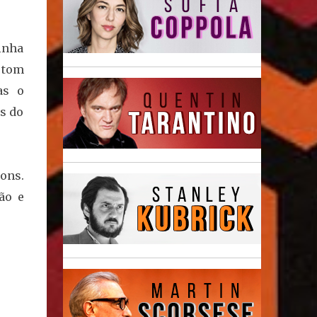
inha
 tom
as o
s do
ons.
ão e