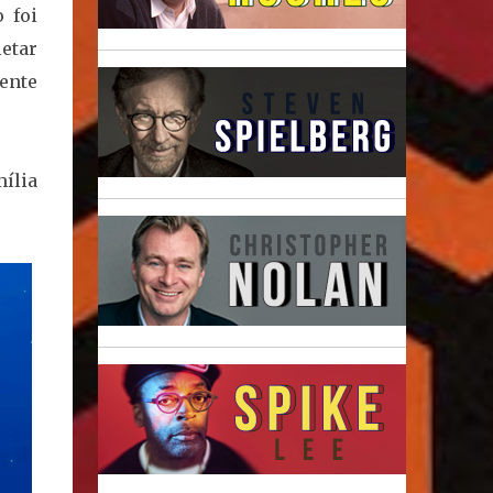
 foi
etar
ente
ília