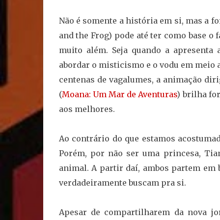
Não é somente a história em si, mas a f
and the Frog) pode até ter como base o
muito além. Seja quando a apresenta 
abordar o misticismo e o vodu em meio a
centenas de vagalumes, a animação dir
(
Moana: Um Mar de Aventuras
) brilha f
aos melhores.
Ao contrário do que estamos acostumado
Porém, por não ser uma princesa, Tia
animal. A partir daí, ambos partem em 
verdadeiramente buscam pra si.
Apesar de compartilharem da nova jo