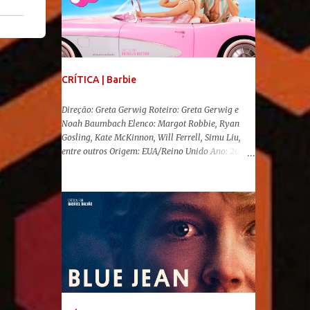
CRÍTICA | Barbie
Direção: Greta Gerwig Roteiro: Greta Gerwig e
Noah Baumbach Elenco: Margot Robbie, Ryan
Gosling, Kate McKinnon, Will Ferrell, Simu Liu,
entre outros Origem: EUA/Reino Unido Ano: 2023
"Oi, Barbies!" Após se transformar num fenômeno
cinematográfico antes mesmo de sua estreia,
Barbie , o aguardado live-action da boneca mais
famosa do mundo, enfim, chegou aos cinemas. Em
meio a toda divulgação e o hype em torno de seu
lançamento, posso afirmar que o longa, dirigido
por Greta Gerwig ( Adoráveis Mulheres ) prometeu
tudo e entregou mais ainda, se provando o filme
do ano até aqui. Repleto de criatividade, humor e
sem medo de não se levar a sério, a produção
aborda temas complexos com críticas potentes. Já