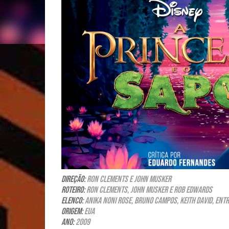
Direção:
Ron Clements e John Musker
Roteiro:
Ron Clements, John Musker e Rob Edwards
Elenco:
Anika Noni Rose, Bruno Campos, Keith David, ent
Origem:
EUA
Ano:
2009