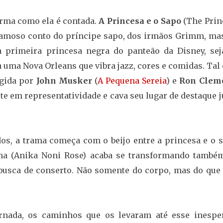
orma como ela é contada.
A Princesa e o Sapo
(The Prin
 famoso conto do príncipe sapo, dos irmãos Grimm, mas
a primeira princesa negra do panteão da Disney, sej
 uma Nova Orleans que vibra jazz, cores e comidas. Tal
igida por
John Musker
(
A Pequena Sereia
) e
Ron Clem
orte em representatividade e cava seu lugar de destaque 
s, a trama começa com o beijo entre a princesa e o s
na (Anika Noni Rose) acaba se transformando també
busca de conserto. Não somente do corpo, mas do que 
rnada, os caminhos que os levaram até esse inespe