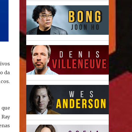
ivos
ão da
icos.
 que
 Ray
enas