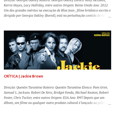
Direção: Georgia Oakley Roteiro: Georgia Oakley Elenco: Rosy McEwen,
Kerrie Hayes, Lucy Halliday, entre outros Origem: Reino Unido Ano: 2022
Um dos grandes méritos na execução de Blue Jean , filme britânico escrito e
dirigido por Georgia Oakley (Bored), está na perturbação contida de Rosy
McEwen (O Alienista) como a personagem-título. Isso porque a jovem
professora de educação física vive uma vida dupla, calculando seus
movimentos e falas, equilibrada numa frágil neutralidade entre seu
trabalho e seus afetos, passando noites bebendo e jogando sinuca com seu
grupo de amigas lésbicas e sua amante. É imperativo para ela que ambos
os mundos não se cruzem de modo algum, pois o período histórico no qual
a história se passa - 1988 na Inglaterra - é de um contexto profundamente
conservador e hostil a pessoas queer. Com o governo liderado pela então
primeira-ministra Margaret Tatcher usando recursos supostamente
constitucionais para mobilizar campanhas agressivas ao modo de vida
LGBTQ, a post...
CRÍTICA | Jackie Brown
Direção: Quentin Tarantino Roteiro: Quentin Tarantino Elenco: Pam Grier,
Samuel L. Jackson. Robert De Niro, Bridget Fonda, Michael Keaton, Robert
Foster, Chris Tucker, entre outros Origem: EUA Ano: 1997 Depois que um
álbum, um filme ou qualquer outro produto cultural é lançado ao público
para apreciação e molda-se um consenso de genialidade sobre seu
conteúdo, o autor responsável tem um período de lua de mel para desfrutar