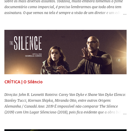
sobre os mais diversos assuntos. Todavia, muito embora tomemos o filme
documentário como imparcial, é preciso lembrarmos que toda obra tem
assinatura. O que vemos na tela é sempre a visão de um diretor e um editor
que, após horas de pesquisas e entrevistas, costuram uma história. Não
quero dizer com isso que não há verdade nos documentários, mas que é
sempre importante levarmos em conta quem assina e qual a função social
da obra. O cinema brasileiro é celeiro de grandes documentaristas, muitos
deles mundialmente reconhecidos. Pensando na variedade de estilos e
estéticas de se fazer documentários, selecionei 5 produções tupiniquins do
gênero que, para mim, são indispensáveis: ▼ Cabra Marcado para Morrer
(1984) , de Eduardo Coutinho Em 1964, devido ao golpe militar, Eduardo
Coutinho (Edifício Master) teve que abandonar as filmagens do
documentário sobre o assassinato do líder camponês Joã...
CRÍTICA | O Silêncio
Direção: John R. Leonetti Roteiro: Carey Van Dyke e Shane Van Dyke Elenco:
Stanley Tucci, Kiernan Shipka, Miranda Otto, entre outros Origem:
Alemanha / Canadá Ano: 2019 É impossível não comparar The Silence
(2019) com Um Lugar Silencioso (2018), pois fica evidente que a obra bebe
da fonte de seu predecessor. No entanto, há um abismo de diferenças entre
os dois, ficando evidente a inferioridade desta, especialmente quando busca
reproduzir alguns elementos que consograram a obra de John Krasinski