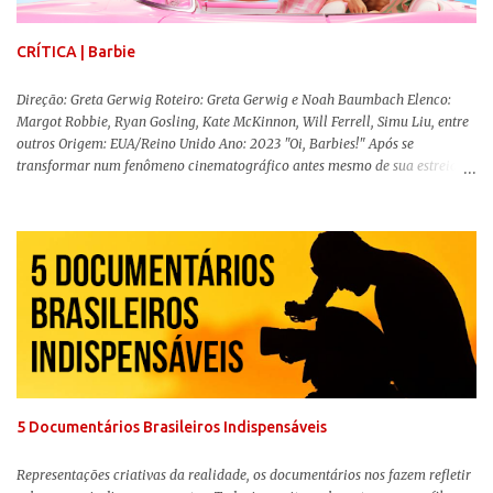
CRÍTICA | Barbie
Direção: Greta Gerwig Roteiro: Greta Gerwig e Noah Baumbach Elenco:
Margot Robbie, Ryan Gosling, Kate McKinnon, Will Ferrell, Simu Liu, entre
outros Origem: EUA/Reino Unido Ano: 2023 "Oi, Barbies!" Após se
transformar num fenômeno cinematográfico antes mesmo de sua estreia,
Barbie , o aguardado live-action da boneca mais famosa do mundo, enfim,
chegou aos cinemas. Em meio a toda divulgação e o hype em torno de seu
lançamento, posso afirmar que o longa, dirigido por Greta Gerwig (
Adoráveis Mulheres ) prometeu tudo e entregou mais ainda, se provando o
filme do ano até aqui. Repleto de criatividade, humor e sem medo de não se
levar a sério, a produção aborda temas complexos com críticas potentes. Já
conhecida por sua filmografia feminista, Gerwig traz uma reflexão de
como a Barbie se encaixa no mundo moderno, desenvolvendo a
importância e o impacto, positivo ou negativo, da boneca na vida das
pessoas. Isso tudo com um sentimento de nostalgia multigeracional. Na
trama, a Barbi...
5 Documentários Brasileiros Indispensáveis
Representações criativas da realidade, os documentários nos fazem refletir