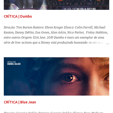
abuso, doença mental, bullying e violência física. Todo esse turbilhão de
informações molda a mente d...
CRÍTICA | Dumbo
Direção: Tim Burton Roteiro: Ehren Kruger Elenco: Colin Farrell, Michael
Keaton, Danny DeVito, Eva Green, Alan Arkin, Nico Parker, Finley Hobbins,
entre outros Origem: EUA Ano: 2019 Dumbo é mais um exemplar de uma
série de live-actions que a Disney está produzindo baseando-se em suas
animações clássicas. O filme de Tim Burton ( Os Fantasmas Se Divertem ) é
envolvente, emocionante, mágico e surpreendentemente inovador para um
remake , já que a história do elefantinho voador foi reinventada de forma
mais realista, se adequando perfeitamente a proposta. Não há animais
falantes, por exemplo, mas nem por isso o tom lúdico e infantil é deixado
de lado. Apesar da relevância histórica, o filme supera a animação original
em termos visuais e narrativos, , superando a animação original em termos
visuais e narrativos. A história começa quando o pai das crianças, Holt
Ferrier (Colin Farrell), uma ex-estrela de circo, volta da guerra e se depara
com os filhos de...
CRÍTICA | Blue Jean