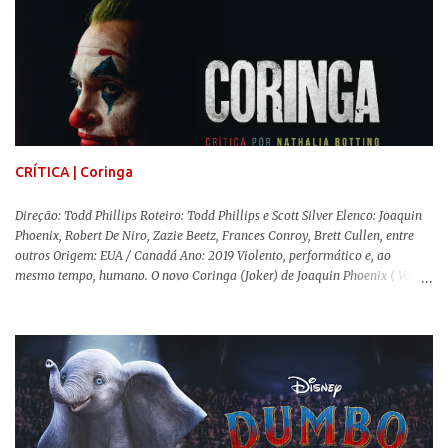
(The Office). Aqui os “monstros” com audições aguçadas eram seres da
Terra que estavam presos por séculos em uma caverna recém descoberta,
libertando-os pelo mundo. O espectador acompanha uma família que tem
uma pequena vantagem em relação às outras pessoas. Adivinhem? Sabem
viver em silêncio pelo fato da filha mais velha ser surda. Para aqueles que
amam filmes com temática apocalíptica, a produção pode até funcionar
como entretenimento mediano. Todo o cenário de fuga, pânico col...
CRÍTICA | Coringa
Direção: Todd Phillips Roteiro: Todd Phillips e Scott Silver Elenco: Joaquin
Phoenix, Robert De Niro, Zazie Beetz, Frances Conroy, Brett Cullen, entre
outros Origem: EUA / Canadá Ano: 2019 Violento, performático e, ao
mesmo tempo, humano. O novo Coringa (Joker) de Joaquin Phoenix ( Você
Nunca Esteve Realmente Aqui ) traz tudo o que há de mais intenso para
contar a história de um dos vilões mais famosos e conturbados da DC
Comics . É importante ressaltar que este não é um filme de herói. E muito
menos de vilão. O longa de Todd Phillips (Se Beber, Não Case!) segue uma
trajetória profunda do reflexo da corrupção da sociedade na vida de um ser
humano, capaz de causar perturbação e desconforto do inicio ao fim da
projeção, e por mais um bom tempo após deixar o cinema. Trata-se de
uma obra difícil de ser "digerida", pois lida com temas sensíveis, como