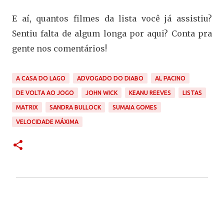
E aí, quantos filmes da lista você já assistiu?
Sentiu falta de algum longa por aqui? Conta pra
gente nos comentários!
A CASA DO LAGO
ADVOGADO DO DIABO
AL PACINO
DE VOLTA AO JOGO
JOHN WICK
KEANU REEVES
LISTAS
MATRIX
SANDRA BULLOCK
SUMAIA GOMES
VELOCIDADE MÁXIMA
C
o
m