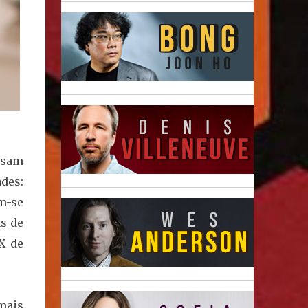
ssam
des:
m-se
as de
X de
mais