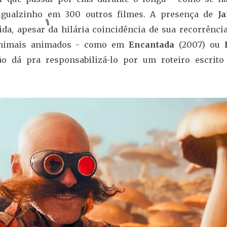
 igualzinho em 300 outros filmes. A presença de
J
ida, apesar da hilária coincidência de sua recorrênci
animais animados - como em
Encantada
(2007) ou
o dá pra responsabilizá-lo por um roteiro escrito