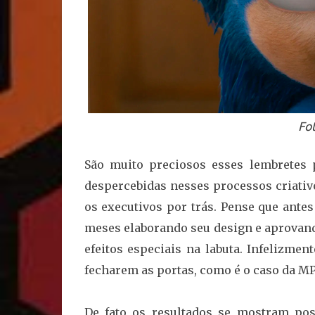
Fo
São muito preciosos esses lembretes
despercebidas nesses processos criativ
os executivos por trás. Pense que ant
meses elaborando seu design e aprovando
efeitos especiais na labuta. Infelizme
fecharem as portas, como é o caso da M
De fato os resultados se mostram pos