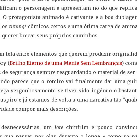
dificam o personagem e apresentam-no do que replic
a. O protagonista animado é cativante e a boa dublage
á os
timings
cômicos certos e uma ótima carga de anima
 querer brecar seus próprios caminhos.
m tela entre elementos que querem produzir originalid
rey
(
Brilho Eterno de uma Mente Sem Lembranças
) com
 de segurança sempre resguardando o material de ser 
ndo parece que o roteiro vai finalmente dar uma gui
peça vergonhosamente se tiver sido ingênuo o bastant
uspiro e já estamos de volta a uma narrativa tão "qual
ividade compor mais descrições.
e desnecessárias, um
lore
chinfrim e pouco convince
er que passar por elas durante o longa - como se nã