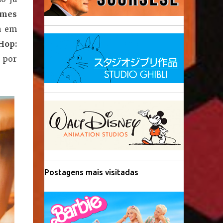
ames
a em
Hop:
 por
Postagens mais visitadas