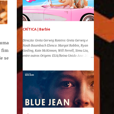
CRÍTICA | Barbie
Direção: Greta Gerwig Roteiro: Greta Gerwig e
 uma
Noah Baumbach Elenco: Margot Robbie, Ryan
 fim
Gosling, Kate McKinnon, Will Ferrell, Simu Liu,
entre outros Origem: EUA/Reino Unido Ano: 2023
e se
"Oi, Barbies!" Após se transformar num fenômeno
cinematográfico antes mesmo de sua estreia,
Barbie , o aguardado live-action da boneca mais
famosa do mundo, enfim, chegou aos cinemas. Em
meio a toda divulgação e o hype em torno de seu
lançamento, posso afirmar que o longa, dirigido
por Greta Gerwig ( Adoráveis Mulheres ) prometeu
tudo e entregou mais ainda, se provando o filme
do ano até aqui. Repleto de criatividade, humor e
sem medo de não se levar a sério, a produção
aborda temas complexos com críticas potentes. Já