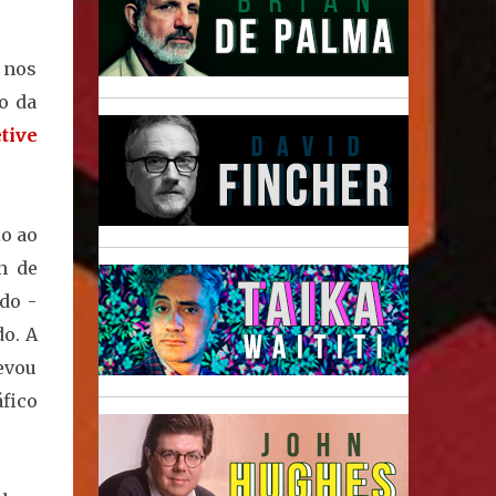
 nos
o da
tive
o ao
n de
do -
do. A
evou
fico