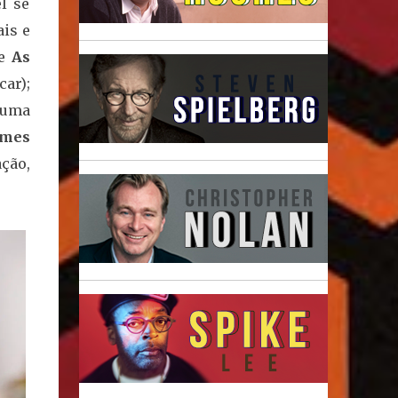
l se
ais e
de
As
car);
 uma
ames
ação,