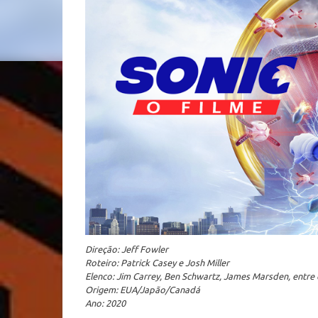
Direção: Jeff Fowler
Roteiro: Patrick Casey e Josh Miller
Elenco: Jim Carrey, Ben Schwartz, James Marsden, entre
Origem: EUA/Japão/Canadá
Ano: 2020