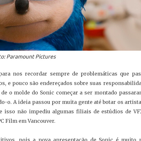
to: Paramount Pictures
 para nos recordar sempre de problemáticas que pa
os, e pouco são endereçados sobre suas responsabilida
es de o molde do Sonic começar a ser montado passara
-o. A ideia passou por muita gente até botar os artist
nte isso não impediu algumas filiais de estúdios de VF
PC Film em Vancouver.
itivos, pois a nova apresentação de Sonic é muito 