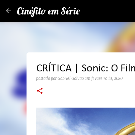
Cinéfilo em Série
CRÍTICA | Sonic: O Fi
postado por
Gabriel Galvão
em
fevereiro 13, 2020