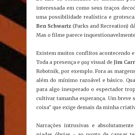
interessada em como seus traços deco
uma possibilidade realística e grotesc
Ben Schwartz
(Parks and Recreation) d
Mas o filme parece inquestionavelmente
Existem muitos conflitos acontecendo e
Toda a presença e
gag
visual de
Jim Car
Robotnik, por exemplo. Fora as margens
além do mínimo razoável e básico. Qua
para algo inesperado o espectador tro
cultivar tamanha esperança. Um breve s
coisa" que exige demais da minha criat
Narrações intrusivas e absolutament
piadas óbvias - ao ponto de cansar t