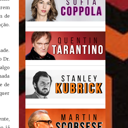
arem
m de
ção.
ade.
o Dr.
algo
nada
e de
quer
nte,
o já