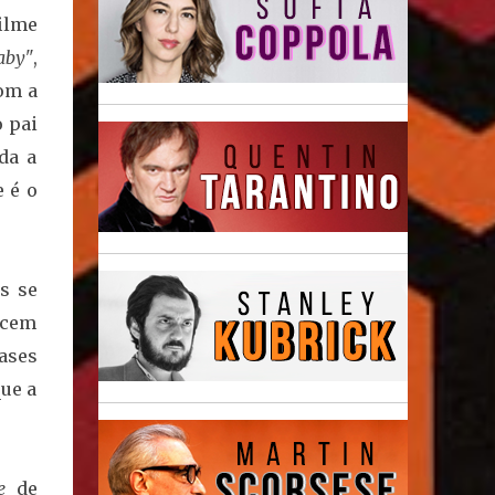
filme
aby"
,
om a
o pai
da a
e é o
s se
ecem
rases
que a
e
de