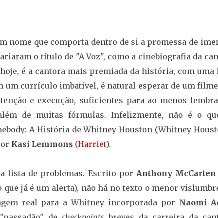
um nome que comporta dentro de si a promessa de ime
riaram o título de "A Voz", como a cinebiografia da ca
 hoje, é a cantora mais premiada da história, com uma 
m um currículo imbatível, é natural esperar de um film
 atenção e execução, suficientes para ao menos lembra
lém de muitas fórmulas. Infelizmente, não é o qu
body: A História de Whitney Houston (Whitney Housto
por
Kasi Lemmons
(
Harriet
).
a lista de problemas. Escrito por
Anthony McCarten
 o que já é um alerta), não há no texto o menor vislumb
agem real para a Whitney incorporada por
Naomi A
 "passadão" de
checkpoints
breves da carreira da cant