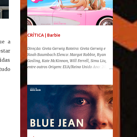
CRÍTICA | Barbie
ue a
Direção: Greta Gerwig Roteiro: Greta Gerwig e
estar
Noah Baumbach Elenco: Margot Robbie, Ryan
zidas
Gosling, Kate McKinnon, Will Ferrell, Simu Liu,
entre outros Origem: EUA/Reino Unido Ano: 2023
 tudo
"Oi, Barbies!" Após se transformar num fenômeno
cinematográfico antes mesmo de sua estreia,
Barbie , o aguardado live-action da boneca mais
famosa do mundo, enfim, chegou aos cinemas. Em
meio a toda divulgação e o hype em torno de seu
lançamento, posso afirmar que o longa, dirigido
por Greta Gerwig ( Adoráveis Mulheres ) prometeu
tudo e entregou mais ainda, se provando o filme
do ano até aqui. Repleto de criatividade, humor e
sem medo de não se levar a sério, a produção
aborda temas complexos com críticas potentes. Já