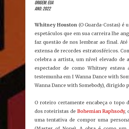
Origem: EUA
Ano: 2022
Whitney Houston
(O Guarda-Costas) é 
espetáculos que em sua carreira lhe anga
faz questão de nos lembrar ao final. Até
extensa de recordes estratosféricos. Co
celebra a artista, um nível elevado de
espectador de como Whitney estava a
testemunha em I Wanna Dance with Some
Wanna Dance with Somebody), dirigido 
O roteiro certamente encabeça o topo d
dos roteiristas de
Bohemian Raphsody
,
uma tentativa de compor uma person
(Master of None). A obra é como um