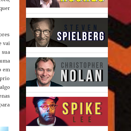
quer
ores
e vai
e sua
 uma
ão em
prio
 algo
enas
para