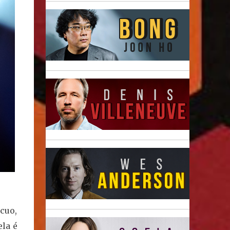
cuo,
ela é