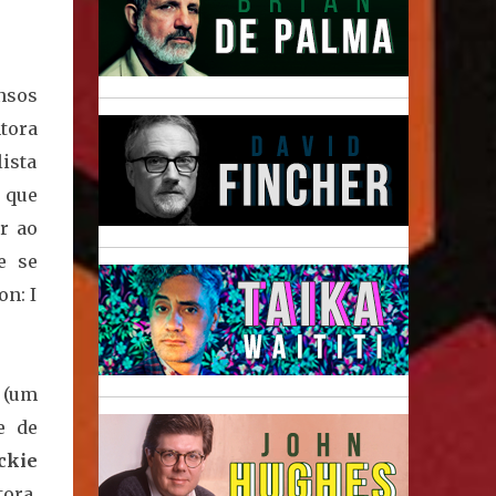
nsos
ntora
lista
e que
r ao
e se
n: I
(um
re de
ckie
ora,