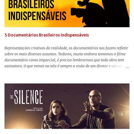
levar a sério, a produção aborda temas complexos com críticas potentes. Já
conhecida por sua filmografia feminista, Gerwig traz uma reflexão de
como a Barbie se encaixa no mundo moderno, desenvolvendo a
importância e o impacto, positivo ou negativo, da boneca na vida das
pessoas. Isso tudo com um sentimento de nostalgia multigeracional. Na
trama, a Barbi...
5 Documentários Brasileiros Indispensáveis
Representações criativas da realidade, os documentários nos fazem refletir
sobre os mais diversos assuntos. Todavia, muito embora tomemos o filme
documentário como imparcial, é preciso lembrarmos que toda obra tem
assinatura. O que vemos na tela é sempre a visão de um diretor e um editor
que, após horas de pesquisas e entrevistas, costuram uma história. Não
quero dizer com isso que não há verdade nos documentários, mas que é
sempre importante levarmos em conta quem assina e qual a função social
da obra. O cinema brasileiro é celeiro de grandes documentaristas, muitos
deles mundialmente reconhecidos. Pensando na variedade de estilos e
estéticas de se fazer documentários, selecionei 5 produções tupiniquins do
gênero que, para mim, são indispensáveis: ▼ Cabra Marcado para Morrer
(1984) , de Eduardo Coutinho Em 1964, devido ao golpe militar, Eduardo
Coutinho (Edifício Master) teve que abandonar as filmagens do
documentário sobre o assassinato do líder camponês Joã...