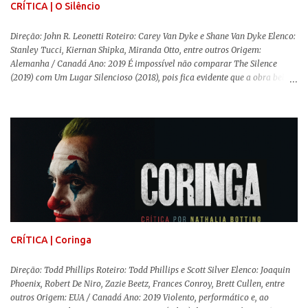
CRÍTICA | O Silêncio
Direção: John R. Leonetti Roteiro: Carey Van Dyke e Shane Van Dyke Elenco:
Stanley Tucci, Kiernan Shipka, Miranda Otto, entre outros Origem:
Alemanha / Canadá Ano: 2019 É impossível não comparar The Silence
(2019) com Um Lugar Silencioso (2018), pois fica evidente que a obra bebe
da fonte de seu predecessor. No entanto, há um abismo de diferenças entre
os dois, ficando evidente a inferioridade desta, especialmente quando busca
reproduzir alguns elementos que consograram a obra de John Krasinski
(The Office). Aqui os “monstros” com audições aguçadas eram seres da
Terra que estavam presos por séculos em uma caverna recém descoberta,
libertando-os pelo mundo. O espectador acompanha uma família que tem
uma pequena vantagem em relação às outras pessoas. Adivinhem? Sabem
viver em silêncio pelo fato da filha mais velha ser surda. Para aqueles que
amam filmes com temática apocalíptica, a produção pode até funcionar
como entretenimento mediano. Todo o cenário de fuga, pânico col...
CRÍTICA | Coringa
Direção: Todd Phillips Roteiro: Todd Phillips e Scott Silver Elenco: Joaquin
Phoenix, Robert De Niro, Zazie Beetz, Frances Conroy, Brett Cullen, entre
outros Origem: EUA / Canadá Ano: 2019 Violento, performático e, ao