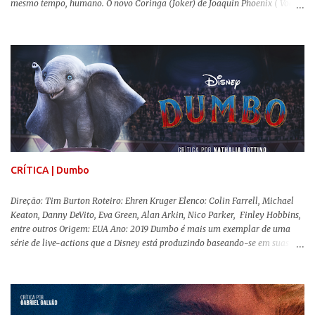
mesmo tempo, humano. O novo Coringa (Joker) de Joaquin Phoenix ( Você
Nunca Esteve Realmente Aqui ) traz tudo o que há de mais intenso para
contar a história de um dos vilões mais famosos e conturbados da DC
Comics . É importante ressaltar que este não é um filme de herói. E muito
menos de vilão. O longa de Todd Phillips (Se Beber, Não Case!) segue uma
trajetória profunda do reflexo da corrupção da sociedade na vida de um ser
humano, capaz de causar perturbação e desconforto do inicio ao fim da
projeção, e por mais um bom tempo após deixar o cinema. Trata-se de
uma obra difícil de ser "digerida", pois lida com temas sensíveis, como
abuso, doença mental, bullying e violência física. Todo esse turbilhão de
informações molda a mente d...
CRÍTICA | Dumbo
Direção: Tim Burton Roteiro: Ehren Kruger Elenco: Colin Farrell, Michael
Keaton, Danny DeVito, Eva Green, Alan Arkin, Nico Parker, Finley Hobbins,
entre outros Origem: EUA Ano: 2019 Dumbo é mais um exemplar de uma
série de live-actions que a Disney está produzindo baseando-se em suas
animações clássicas. O filme de Tim Burton ( Os Fantasmas Se Divertem ) é
envolvente, emocionante, mágico e surpreendentemente inovador para um
remake , já que a história do elefantinho voador foi reinventada de forma
mais realista, se adequando perfeitamente a proposta. Não há animais
falantes, por exemplo, mas nem por isso o tom lúdico e infantil é deixado