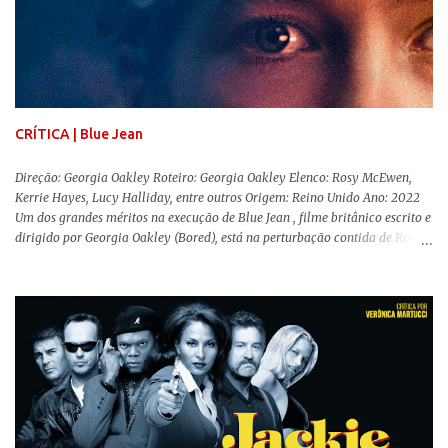
de lado. Apesar da relevância histórica, o filme supera a animação original
em termos visuais e narrativos, , superando a animação original em termos
visuais e narrativos. A história começa quando o pai das crianças, Holt
Ferrier (Colin Farrell), uma ex-estrela de circo, volta da guerra e se depara
com os filhos de...
CRÍTICA | Blue Jean
Direção: Georgia Oakley Roteiro: Georgia Oakley Elenco: Rosy McEwen,
Kerrie Hayes, Lucy Halliday, entre outros Origem: Reino Unido Ano: 2022
Um dos grandes méritos na execução de Blue Jean , filme britânico escrito e
dirigido por Georgia Oakley (Bored), está na perturbação contida de Rosy
McEwen (O Alienista) como a personagem-título. Isso porque a jovem
professora de educação física vive uma vida dupla, calculando seus
movimentos e falas, equilibrada numa frágil neutralidade entre seu
trabalho e seus afetos, passando noites bebendo e jogando sinuca com seu
grupo de amigas lésbicas e sua amante. É imperativo para ela que ambos
os mundos não se cruzem de modo algum, pois o período histórico no qual
a história se passa - 1988 na Inglaterra - é de um contexto profundamente
conservador e hostil a pessoas queer. Com o governo liderado pela então
primeira-ministra Margaret Tatcher usando recursos supostamente
constitucionais para mobilizar campanhas agressivas ao modo de vida