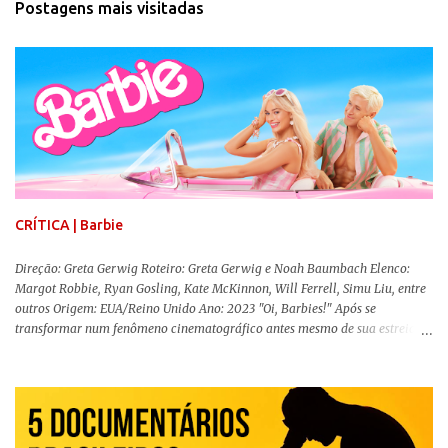
Postagens mais visitadas
CRÍTICA | Barbie
Direção: Greta Gerwig Roteiro: Greta Gerwig e Noah Baumbach Elenco:
Margot Robbie, Ryan Gosling, Kate McKinnon, Will Ferrell, Simu Liu, entre
outros Origem: EUA/Reino Unido Ano: 2023 "Oi, Barbies!" Após se
transformar num fenômeno cinematográfico antes mesmo de sua estreia,
Barbie , o aguardado live-action da boneca mais famosa do mundo, enfim,
chegou aos cinemas. Em meio a toda divulgação e o hype em torno de seu
lançamento, posso afirmar que o longa, dirigido por Greta Gerwig (
Adoráveis Mulheres ) prometeu tudo e entregou mais ainda, se provando o
filme do ano até aqui. Repleto de criatividade, humor e sem medo de não se