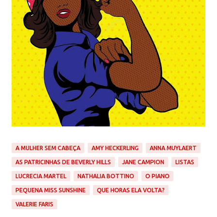
A MULHER SEM CABEÇA
AMY HECKERLING
ANNA MUYLAERT
AS PATRICINHAS DE BEVERLY HILLS
JANE CAMPION
LISTAS
LUCRECIA MARTEL
NATHALIA BOTTINO
O PIANO
PEQUENA MISS SUNSHINE
QUE HORAS ELA VOLTA?
VALERIE FARIS