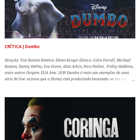
grupo de amigas lésbicas e sua amante. É imperativo para ela que ambos
os mundos não se cruzem de modo algum, pois o período histórico no qual
a história se passa - 1988 na Inglaterra - é de um contexto profundamente
conservador e hostil a pessoas queer. Com o governo liderado pela então
primeira-ministra Margaret Tatcher usando recursos supostamente
constitucionais para mobilizar campanhas agressivas ao modo de vida
LGBTQ, a post...
CRÍTICA | Dumbo
Direção: Tim Burton Roteiro: Ehren Kruger Elenco: Colin Farrell, Michael
Keaton, Danny DeVito, Eva Green, Alan Arkin, Nico Parker, Finley Hobbins,
entre outros Origem: EUA Ano: 2019 Dumbo é mais um exemplar de uma
série de live-actions que a Disney está produzindo baseando-se em suas
animações clássicas. O filme de Tim Burton ( Os Fantasmas Se Divertem ) é
envolvente, emocionante, mágico e surpreendentemente inovador para um
remake , já que a história do elefantinho voador foi reinventada de forma
mais realista, se adequando perfeitamente a proposta. Não há animais
falantes, por exemplo, mas nem por isso o tom lúdico e infantil é deixado
de lado. Apesar da relevância histórica, o filme supera a animação original
em termos visuais e narrativos, , superando a animação original em termos
visuais e narrativos. A história começa quando o pai das crianças, Holt
Ferrier (Colin Farrell), uma ex-estrela de circo, volta da guerra e se depara