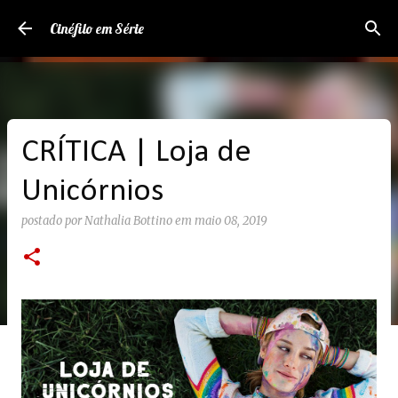
Pular para o conteúdo principal
Cinéfilo em Série
CRÍTICA | Loja de
Unicórnios
postado por
Nathalia Bottino
em
maio 08, 2019