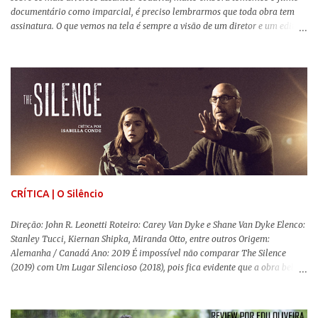
documentário como imparcial, é preciso lembrarmos que toda obra tem
assinatura. O que vemos na tela é sempre a visão de um diretor e um editor
que, após horas de pesquisas e entrevistas, costuram uma história. Não
quero dizer com isso que não há verdade nos documentários, mas que é
sempre importante levarmos em conta quem assina e qual a função social
da obra. O cinema brasileiro é celeiro de grandes documentaristas, muitos
deles mundialmente reconhecidos. Pensando na variedade de estilos e
estéticas de se fazer documentários, selecionei 5 produções tupiniquins do
gênero que, para mim, são indispensáveis: ▼ Cabra Marcado para Morrer
(1984) , de Eduardo Coutinho Em 1964, devido ao golpe militar, Eduardo
Coutinho (Edifício Master) teve que abandonar as filmagens do
documentário sobre o assassinato do líder camponês Joã...
CRÍTICA | O Silêncio
Direção: John R. Leonetti Roteiro: Carey Van Dyke e Shane Van Dyke Elenco:
Stanley Tucci, Kiernan Shipka, Miranda Otto, entre outros Origem:
Alemanha / Canadá Ano: 2019 É impossível não comparar The Silence
(2019) com Um Lugar Silencioso (2018), pois fica evidente que a obra bebe
da fonte de seu predecessor. No entanto, há um abismo de diferenças entre
os dois, ficando evidente a inferioridade desta, especialmente quando busca
reproduzir alguns elementos que consograram a obra de John Krasinski