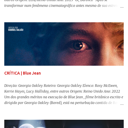
transformar num fenômeno cinematográfico antes mesmo de sua estreia,
Barbie , o aguardado live-action da boneca mais famosa do mundo, enfim,
chegou aos cinemas. Em meio a toda divulgação e o hype em torno de seu
lançamento, posso afirmar que o longa, dirigido por Greta Gerwig (
Adoráveis Mulheres ) prometeu tudo e entregou mais ainda, se provando o
filme do ano até aqui. Repleto de criatividade, humor e sem medo de não se
levar a sério, a produção aborda temas complexos com críticas potentes. Já
conhecida por sua filmografia feminista, Gerwig traz uma reflexão de
como a Barbie se encaixa no mundo moderno, desenvolvendo a
importância e o impacto, positivo ou negativo, da boneca na vida das
pessoas. Isso tudo com um sentimento de nostalgia multigeracional. Na
trama, a Barbi...
CRÍTICA | Blue Jean
Direção: Georgia Oakley Roteiro: Georgia Oakley Elenco: Rosy McEwen,
Kerrie Hayes, Lucy Halliday, entre outros Origem: Reino Unido Ano: 2022
Um dos grandes méritos na execução de Blue Jean , filme britânico escrito e
dirigido por Georgia Oakley (Bored), está na perturbação contida de Rosy
McEwen (O Alienista) como a personagem-título. Isso porque a jovem
professora de educação física vive uma vida dupla, calculando seus
movimentos e falas, equilibrada numa frágil neutralidade entre seu
trabalho e seus afetos, passando noites bebendo e jogando sinuca com seu