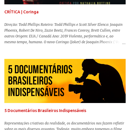
com os filhos de...
CRÍTICA | Coringa
Direção: Todd Phillips Roteiro: Todd Phillips e Scott Silver Elenco: Joaquin
Phoenix, Robert De Niro, Zazie Beetz, Frances Conroy, Brett Cullen, entre
outros Origem: EUA / Canadá Ano: 2019 Violento, performático e, ao
mesmo tempo, humano. O novo Coringa (Joker) de Joaquin Phoenix ( Você
Nunca Esteve Realmente Aqui ) traz tudo o que há de mais intenso para
contar a história de um dos vilões mais famosos e conturbados da DC
Comics . É importante ressaltar que este não é um filme de herói. E muito
menos de vilão. O longa de Todd Phillips (Se Beber, Não Case!) segue uma
trajetória profunda do reflexo da corrupção da sociedade na vida de um ser
humano, capaz de causar perturbação e desconforto do inicio ao fim da
projeção, e por mais um bom tempo após deixar o cinema. Trata-se de
uma obra difícil de ser "digerida", pois lida com temas sensíveis, como
abuso, doença mental, bullying e violência física. Todo esse turbilhão de
informações molda a mente d...
5 Documentários Brasileiros Indispensáveis
Representações criativas da realidade, os documentários nos fazem refletir
sobre os mais diversos assuntos. Todavia, muito embora tomemos o filme