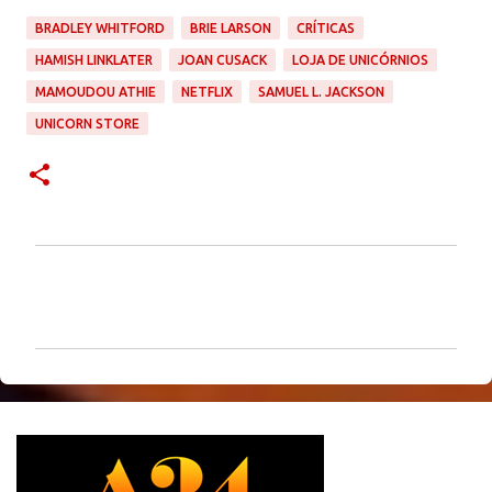
BRADLEY WHITFORD
BRIE LARSON
CRÍTICAS
HAMISH LINKLATER
JOAN CUSACK
LOJA DE UNICÓRNIOS
MAMOUDOU ATHIE
NETFLIX
SAMUEL L. JACKSON
UNICORN STORE
C
o
m
e
n
t
á